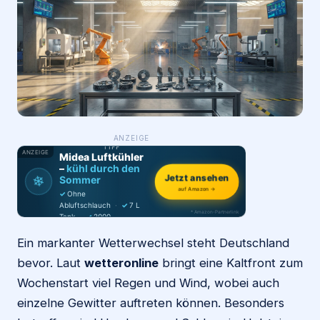
Login
Firma eintragen
WAS ·
ANZEIGE
WER
MACHT
PRODUKT-
TIPP
ANZEIGE
Midea Luftkühler
–
kühl durch den
❄
Jetzt ansehen
Sommer
auf Amazon →
✓
Ohne
Abluftschlauch
·
✓
7 L
* Amazon-Partnerlink
Tank
·
✓
2000
m³/h
·
✓
6 Stufen
Ein markanter Wetterwechsel steht Deutschland
bevor. Laut
wetteronline
bringt eine Kaltfront zum
Wochenstart viel Regen und Wind, wobei auch
einzelne Gewitter auftreten können. Besonders