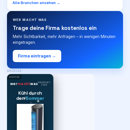
Alle Branchen ansehen →
WER MACHT WAS
Trage deine Firma kostenlos ein
Mehr Sichtbarkeit, mehr Anfragen – in wenigen Minuten
eingetragen.
Firma eintragen →
ANZEIGE
ANZEIGE
PRODUKT-
wer
macht
was
TIPP
Kühl durch
den
Sommer