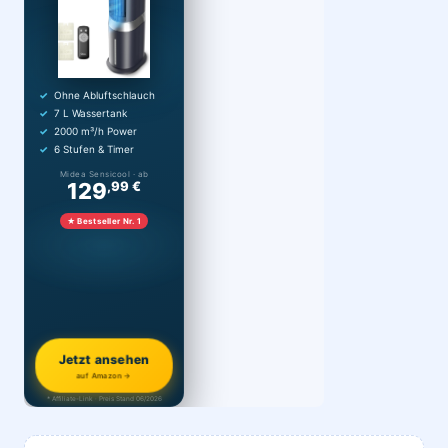
Ohne Abluftschlauch
7 L Wassertank
2000 m³/h Power
6 Stufen & Timer
Midea Sensicool · ab
129
,99 €
★ Bestseller Nr. 1
Jetzt ansehen
auf Amazon →
* Affiliate-Link · Preis Stand 06/2026