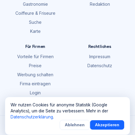
Gastronomie
Redaktion
Coiffeure & Friseure
Suche
Karte
Für Firmen
Rechtliches
Vorteile für Firmen
Impressum
Preise
Datenschutz
Werbung schalten
Firma eintragen
Login
FAQ
Wir nutzen Cookies für anonyme Statistik (Google
Analytics), um die Seite zu verbessern. Mehr in der
Datenschutzerklärung
.
©
2026
Maik Möhring Media · Ermatingen
Ablehnen
Akzeptieren
Firmendaten teils © OpenStreetMap-Mitwirkende (ODbL)