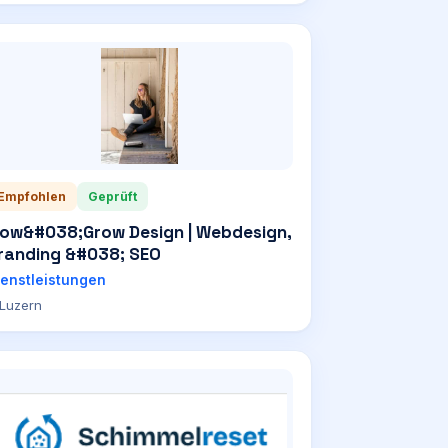
Empfohlen
Geprüft
low&#038;Grow Design | Webdesign,
randing &#038; SEO
ienstleistungen
Luzern