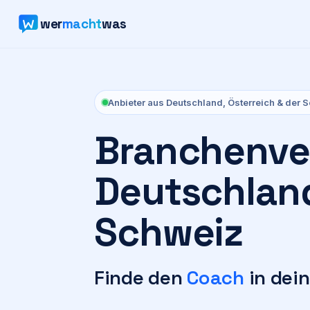
wer
macht
was
Anbieter aus Deutschland, Österreich & der 
Branchenver
Deutschland
Schweiz
Finde den
Dachdecker
i