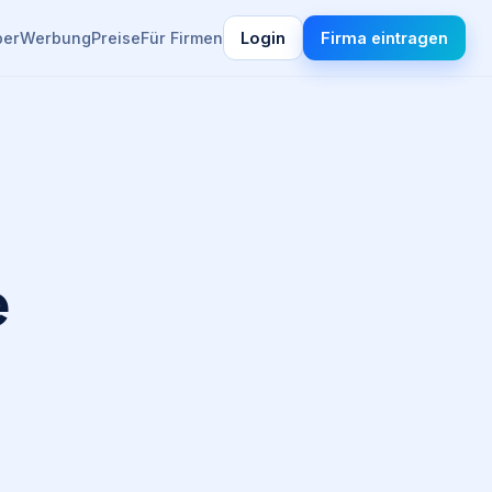
ber
Werbung
Preise
Für Firmen
Login
Firma eintragen
e
s.