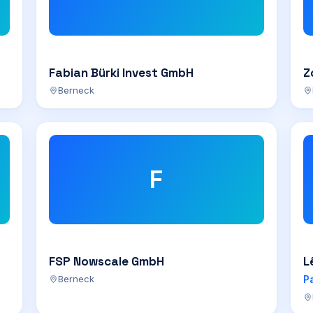
Fabian Bürki Invest GmbH
Z
Berneck
F
FSP Nowscale GmbH
L
Berneck
P