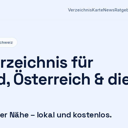
Verzeichnis
Karte
News
Ratge
Schweiz
zeichnis für
, Österreich & di
n deiner Nähe – lokal und kostenlo