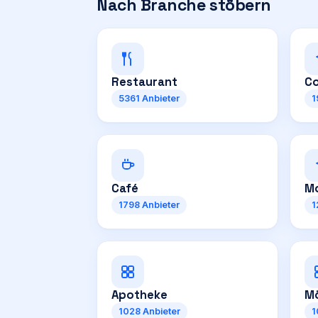
Nach Branche stöbern
Restaurant
Co
5361
Anbieter
1
Café
Mo
1798
Anbieter
1
Apotheke
Mö
1028
Anbieter
1