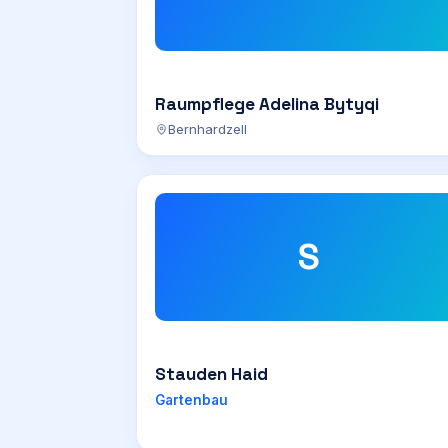
Raumpflege Adelina Bytyqi
Bernhardzell
S
Stauden Haid
Gartenbau