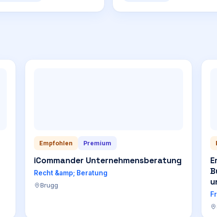
Empfohlen
Premium
iCommander Unternehmensberatung
E
B
Recht &amp; Beratung
u
Brugg
F