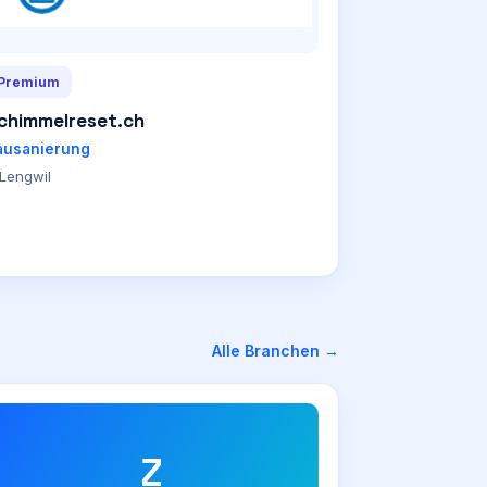
Premium
chimmelreset.ch
ausanierung
Lengwil
Alle Branchen →
Z