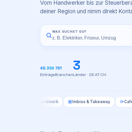
Vom Handwerker bis zur Steuerbera
deiner Region und nimm direkt Konta
WAS SUCHST DU?
3
48.399
781
Einträge
Branchen
Länder · DE·AT·CH
eur
Handwerk
Imbiss & Takeaway
Café
M