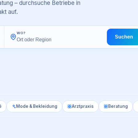
tung – durchsuche Betriebe in
kt auf.
WO?
Suchen
ode & Bekleidung
Arztpraxis
Beratung
Apothe