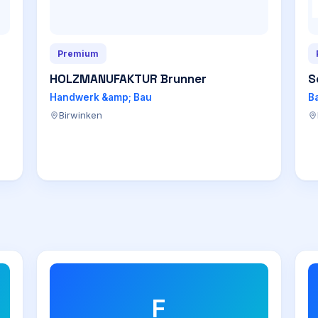
Premium
HOLZMANUFAKTUR Brunner
S
Handwerk &amp; Bau
B
Birwinken
F