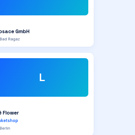
osace GmbH
Bad Ragaz
L
ê Flower
aketshop
Berlin