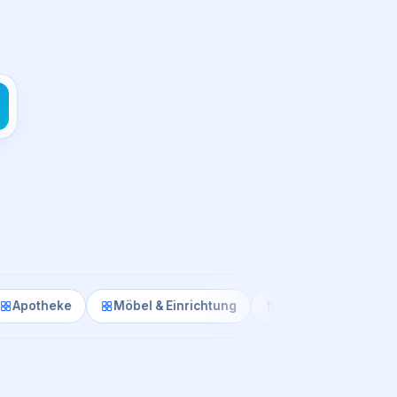
ke
Möbel & Einrichtung
Hotel
Bar
Bäcke