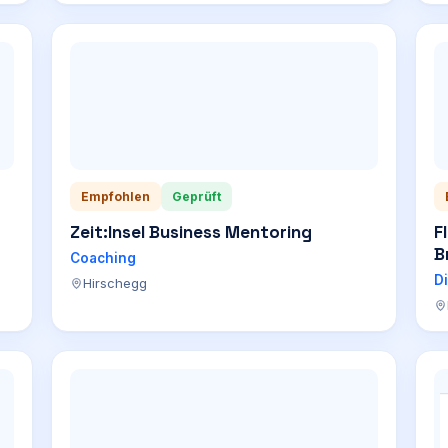
Empfohlen
Geprüft
Zeit:Insel Business Mentoring
F
B
Coaching
D
Hirschegg