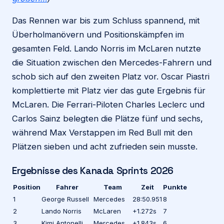
Das Rennen war bis zum Schluss spannend, mit
Überholmanövern und Positionskämpfen im
gesamten Feld. Lando Norris im McLaren nutzte
die Situation zwischen den Mercedes-Fahrern und
schob sich auf den zweiten Platz vor. Oscar Piastri
komplettierte mit Platz vier das gute Ergebnis für
McLaren. Die Ferrari-Piloten Charles Leclerc und
Carlos Sainz belegten die Plätze fünf und sechs,
während Max Verstappen im Red Bull mit den
Plätzen sieben und acht zufrieden sein musste.
Ergebnisse des Kanada Sprints 2026
Position
Fahrer
Team
Zeit
Punkte
1
George Russell
Mercedes
28:50.951
8
2
Lando Norris
McLaren
+1.272s
7
3
Kimi Antonelli
Mercedes
+1.843s
6