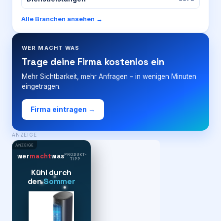
Alle Branchen ansehen →
WER MACHT WAS
Trage deine Firma kostenlos ein
Mehr Sichtbarkeit, mehr Anfragen – in wenigen Minuten
eingetragen.
Firma eintragen →
ANZEIGE
ANZEIGE
PRODUKT-
wer
macht
was
TIPP
Kühl durch
den
Sommer