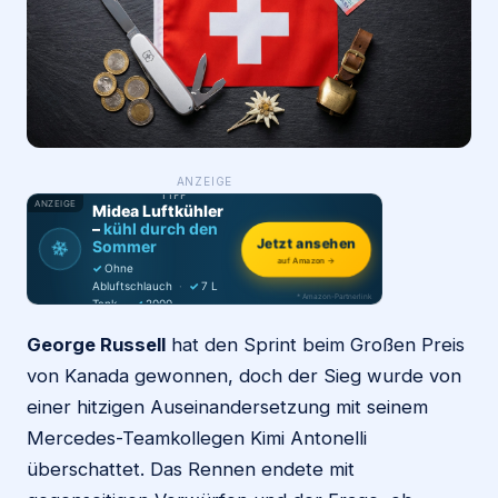
Login
Firma eintragen
WAS ·
ANZEIGE
WER
MACHT
PRODUKT-
TIPP
ANZEIGE
Midea Luftkühler
–
kühl durch den
❄
Jetzt ansehen
Sommer
auf Amazon →
✓
Ohne
Abluftschlauch
·
✓
7 L
* Amazon-Partnerlink
Tank
·
✓
2000
m³/h
·
✓
6 Stufen
George Russell
hat den Sprint beim Großen Preis
von Kanada gewonnen, doch der Sieg wurde von
einer hitzigen Auseinandersetzung mit seinem
Mercedes-Teamkollegen Kimi Antonelli
überschattet. Das Rennen endete mit