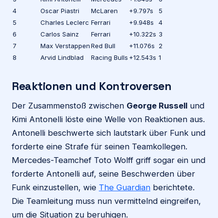
4
Oscar Piastri
McLaren
+9.797s
5
5
Charles Leclerc
Ferrari
+9.948s
4
6
Carlos Sainz
Ferrari
+10.322s
3
7
Max Verstappen
Red Bull
+11.076s
2
8
Arvid Lindblad
Racing Bulls
+12.543s
1
Reaktionen und Kontroversen
Der Zusammenstoß zwischen
George Russell
und
Kimi Antonelli löste eine Welle von Reaktionen aus.
Antonelli beschwerte sich lautstark über Funk und
forderte eine Strafe für seinen Teamkollegen.
Mercedes-Teamchef Toto Wolff griff sogar ein und
forderte Antonelli auf, seine Beschwerden über
Funk einzustellen, wie
The Guardian
berichtete.
Die Teamleitung muss nun vermittelnd eingreifen,
um die Situation zu beruhigen.