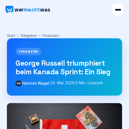
wer
macht
was
Verzeichnis
Start
›
Ratgeber
›
Finanzen
Karte
FINANZEN
News
George Russell triumphiert
beim Kanada Sprint: Ein Sieg
Ratgeber
·
24. Mai 2026
·
5
Min. Lesezeit
Hannes Nagel
HN
Werbung
Preise
Für Firmen