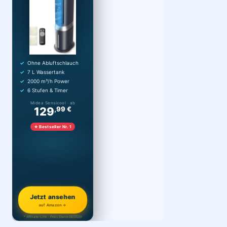
Ohne Abluftschlauch
7 L Wassertank
2000 m³/h Power
6 Stufen & Timer
Midea Sensicool · ab
129
,99 €
★ Bestseller Nr. 1
Jetzt ansehen
auf Amazon →
* Affiliate-Link · Preis Stand 06/2026