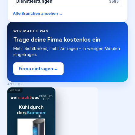
Dienstleistungen
3585
Alle Branchen ansehen →
WER MACHT WAS
Trage deine Firma kostenlos ein
Mehr Sichtbarkeit, mehr Anfragen – in wenigen Minuten
eingetragen.
Firma eintragen →
ANZEIGE
ANZEIGE
PRODUKT-
wer
macht
was
TIPP
Kühl durch
den
Sommer