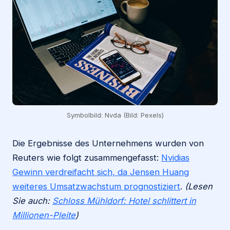
Symbolbild: Nvda (Bild: Pexels)
Die Ergebnisse des Unternehmens wurden von
Reuters wie folgt zusammengefasst:
Nvidias
Gewinn verdreifacht sich, da Jensen Huang
weiteres Umsatzwachstum prognostiziert
.
(Lesen
Sie auch:
Schloss Mühldorf: Hotel schlittert in
Millionen-Pleite
)