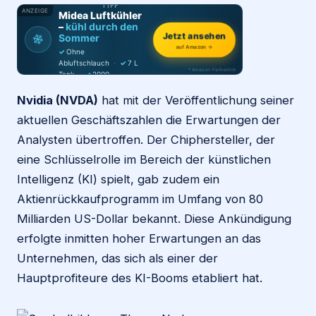
TIPP
ANZEIGE
Midea Luftkühler
–
kühl durch den
Login
❄
Jetzt ansehen
Sommer
auf Amazon →
✓
Ohne
Abluftschlauch
·
✓
7 L
* Amazon-Partnerlink
Tank
·
✓
2000
Firma eintragen
m³/h
·
✓
6 Stufen
Nvidia (NVDA)
hat mit der Veröffentlichung seiner
aktuellen Geschäftszahlen die Erwartungen der
Analysten übertroffen. Der Chiphersteller, der
eine Schlüsselrolle im Bereich der künstlichen
Intelligenz (KI) spielt, gab zudem ein
Aktienrückkaufprogramm im Umfang von 80
Milliarden US-Dollar bekannt. Diese Ankündigung
erfolgte inmitten hoher Erwartungen an das
Unternehmen, das sich als einer der
Hauptprofiteure des KI-Booms etabliert hat.