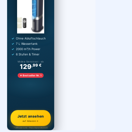
Ohne Abluftschlauch
7 L Wassertank
2000 m³/h Power
6 Stufen & Timer
Midea Sensicool · ab
129
,99 €
★ Bestseller Nr. 1
Jetzt ansehen
auf Amazon →
* Affiliate-Link · Preis Stand 06/2026