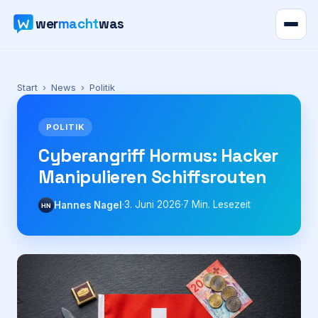
wer
macht
was
Verzeichnis
Start
›
News
›
Politik
Karte
POLITIK
News
Cyberangriff Hormus: Hacker
Manipulieren Schiffsrouten
Ratgeber
·
3. Juni 2026
·
7
Min. Lesezeit
Hannes Nagel
HN
Werbung
Preise
Für Firmen