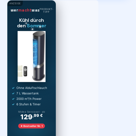
ANZEIGE
PRODUKT-
wer
macht
was
TIPP
Kühl durch
den
Sommer
Ohne Abluftschlauch
7 L Wassertank
2000 m³/h Power
6 Stufen & Timer
Midea Sensicool · ab
129
,99 €
★ Bestseller Nr. 1