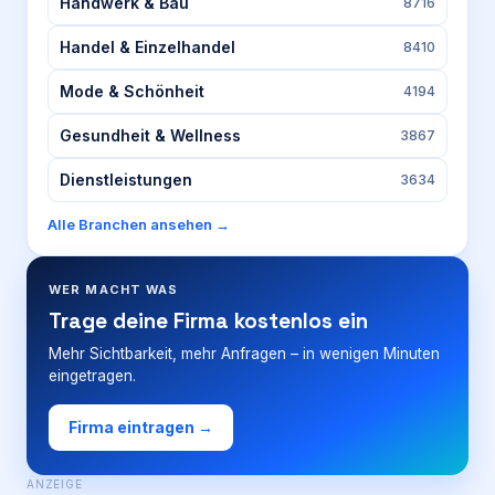
Handwerk & Bau
8716
Handel & Einzelhandel
8410
Mode & Schönheit
4194
Gesundheit & Wellness
3867
Dienstleistungen
3634
Alle Branchen ansehen →
WER MACHT WAS
Trage deine Firma kostenlos ein
Mehr Sichtbarkeit, mehr Anfragen – in wenigen Minuten
eingetragen.
Firma eintragen →
ANZEIGE