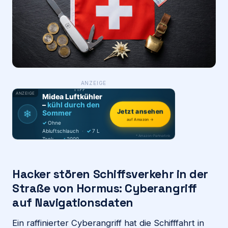
Login
Firma eintragen
WAS ·
ANZEIGE
WER
MACHT
PRODUKT-
TIPP
ANZEIGE
Midea Luftkühler
–
kühl durch den
Jetzt ansehen
❄
Sommer
auf Amazon →
✓
Ohne
Abluftschlauch
·
✓
7 L
* Amazon-Partnerlink
Tank
·
✓
2000
m³/h
·
✓
6 Stufen
Hacker stören Schiffsverkehr in der
Straße von Hormus: Cyberangriff
auf Navigationsdaten
Ein raffinierter Cyberangriff hat die Schifffahrt in