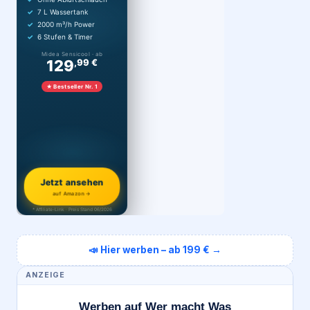
7 L Wassertank
2000 m³/h Power
6 Stufen & Timer
Midea Sensicool · ab
129
,99 €
★ Bestseller Nr. 1
Jetzt ansehen
auf Amazon →
* Affiliate-Link · Preis Stand 06/2026
📣 Hier werben – ab 199 € →
ANZEIGE
Werben auf Wer macht Was