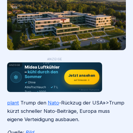
Login
Firma eintragen
WAS ·
ANZEIGE
WER
MACHT
PRODUKT-
TIPP
ANZEIGE
Midea Luftkühler
–
kühl durch den
Jetzt ansehen
❄
Sommer
auf Amazon →
✓
Ohne
Abluftschlauch
·
✓
7 L
* Amazon-Partnerlink
Tank
·
✓
2000
m³/h
·
✓
6 Stufen
plant
Trump den
Nato
-Rückzug der USA»>Trump
kürzt schneller Nato-Beiträge, Europa muss
eigene Verteidigung ausbauen.
Quelle:
Bild