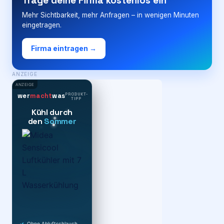
Trage deine Firma kostenlos ein
Mehr Sichtbarkeit, mehr Anfragen – in wenigen Minuten
eingetragen.
Firma eintragen →
ANZEIGE
ANZEIGE
PRODUKT-
wer
macht
was
TIPP
Kühl durch
den
Sommer
Ohne Abluftschlauch