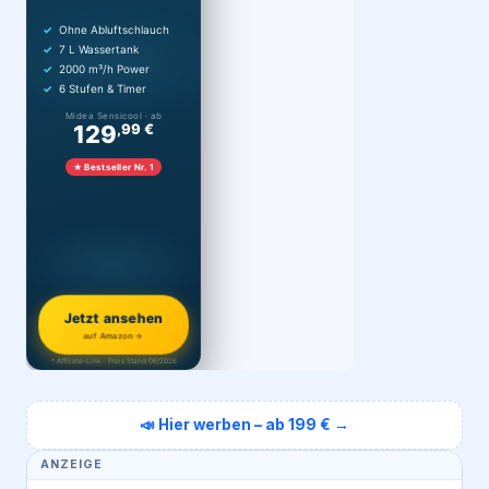
Ohne Abluftschlauch
7 L Wassertank
2000 m³/h Power
6 Stufen & Timer
Midea Sensicool · ab
129
,99 €
★ Bestseller Nr. 1
Jetzt ansehen
auf Amazon →
* Affiliate-Link · Preis Stand 06/2026
📣 Hier werben – ab 199 € →
ANZEIGE