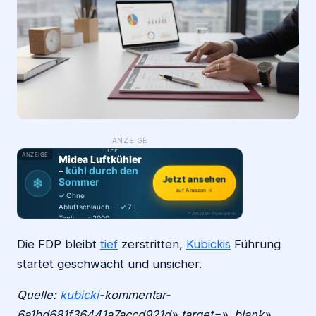
Login
Firma eintragen
WAS ·
ANZEIGE
WER
MACHT
PRODUKT-
TIPP
ANZEIGE
Midea Luftkühler
–
kühl durch den
Jetzt ansehen
❄
Sommer
auf Amazon →
✓
Ohne
Abluftschlauch
·
✓
7 L
* Amazon-Partnerlink
Tank
·
✓
2000
m³/h
·
✓
6 Stufen
Die FDP bleibt
tief
zerstritten,
Kubickis
Führung
startet geschwächt und unsicher.
Quelle:
kubicki
-kommentar-
6a1bd681f36441a7accd921d» target=»_blank»