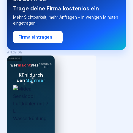
Trage deine Firma kostenlos ein
Mehr Sichtbarkeit, mehr Anfragen – in wenigen Minuten
eingetragen.
Firma eintragen →
ANZEIGE
ANZEIGE
PRODUKT-
wer
macht
was
TIPP
Kühl durch
den
Sommer