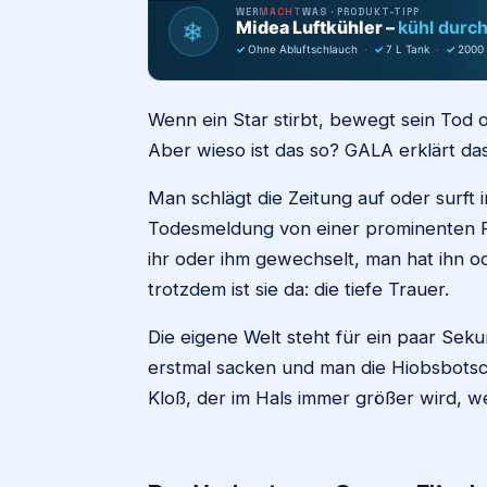
WER
MACHT
WAS · PRODUKT-TIPP
❄
Midea Luftkühler –
kühl durc
✓
Ohne Abluftschlauch
·
✓
7 L Tank
·
✓
2000
Wenn ein Star stirbt, bewegt sein Tod o
Aber wieso ist das so? GALA erklärt d
Man schlägt die Zeitung auf oder surft i
Todesmeldung von einer prominenten Pe
ihr oder ihm gewechselt, man hat ihn o
trotzdem ist sie da: die tiefe Trauer.
Die eigene Welt steht für ein paar Seku
erstmal sacken und man die Hiobsbotsc
Kloß, der im Hals immer größer wird, 