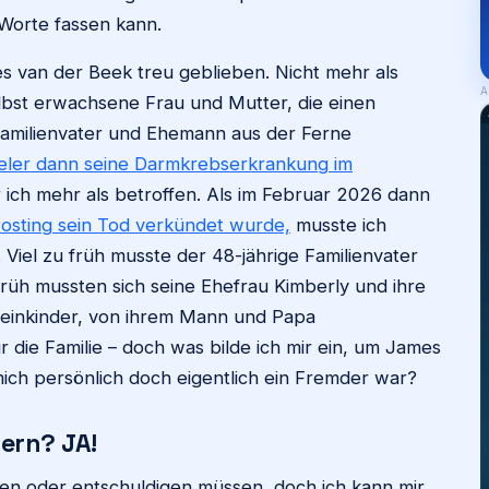
n Worte fassen kann.
s van der Beek treu geblieben. Nicht mehr als
A
elbst erwachsene Frau und Mutter, die einen
Familienvater und Ehemann aus der Ferne
ieler dann seine Darmkrebserkrankung im
ich mehr als betroffen. Als im Februar 2026 dann
osting sein Tod verkündet wurde,
musste ich
 Viel zu früh musste der 48-jährige Familienvater
früh mussten sich seine Ehefrau Kimberly und ihre
leinkinder, von ihrem Mann und Papa
r die Familie – doch was bilde ich mir ein, um James
mich persönlich doch eigentlich ein Fremder war?
ern? JA!
men oder entschuldigen müssen, doch ich kann mir