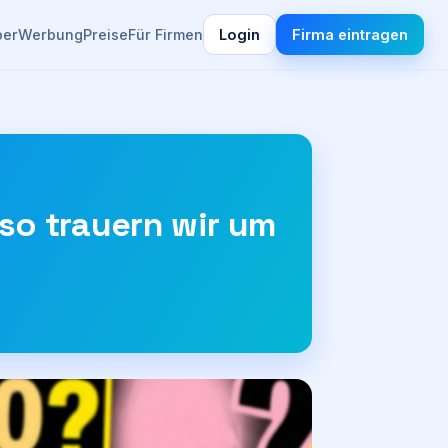
ber
Werbung
Preise
Für Firmen
Login
Firma eintragen
so trauern wir um