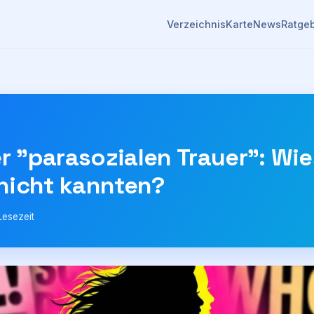
Verzeichnis
Karte
News
Ratge
 "parasozialen Trauer": Wie
 nicht kannten?
Lesezeit