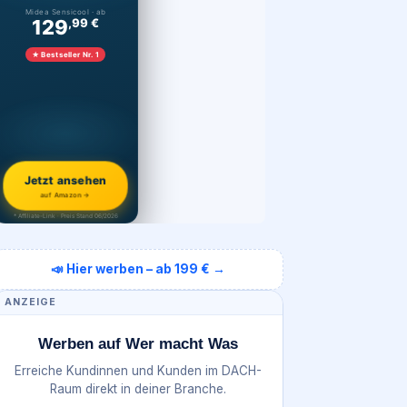
Midea Sensicool · ab
129
,99 €
★ Bestseller Nr. 1
Jetzt ansehen
auf Amazon →
* Affiliate-Link · Preis Stand 06/2026
📣 Hier werben – ab 199 € →
ANZEIGE
Werben auf Wer macht Was
Erreiche Kundinnen und Kunden im DACH-
Raum direkt in deiner Branche.