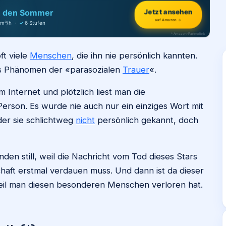
h den Sommer
Jetzt ansehen
auf Amazon →
 m³/h
·
✓
6 Stufen
* Amazon-Partnerlink
ft viele
Menschen
, die ihn nie persönlich kannten.
as Phänomen der «parasozialen
Trauer
«.
m Internet und plötzlich liest man die
rson. Es wurde nie auch nur ein einziges Wort mit
der sie schlichtweg
nicht
persönlich gekannt, doch
nden still, weil die Nachricht vom Tod dieses Stars
haft erstmal verdauen muss. Und dann ist da dieser
weil man diesen besonderen Menschen verloren hat.