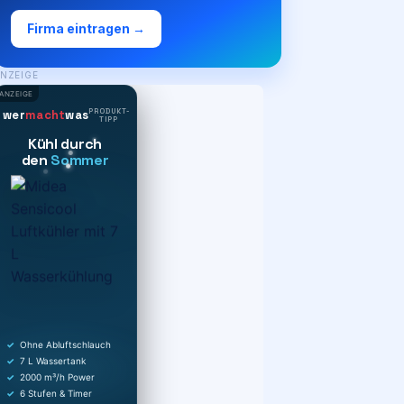
Firma eintragen →
NZEIGE
ANZEIGE
PRODUKT-
wer
macht
was
TIPP
Kühl durch
den
Sommer
Ohne Abluftschlauch
7 L Wassertank
2000 m³/h Power
6 Stufen & Timer