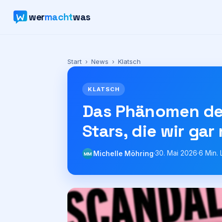
wer
macht
was
Start
›
News
›
Klatsch
KLATSCH
Das Phänomen der
Stars, die wir gar
·
30. Mai 2026
·
6
Min. 
Michelle Möhring
MM