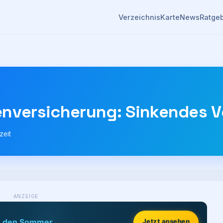
Verzeichnis
Karte
News
Ratge
enversicherung: Sinkendes V
zeit
ANZEIGE
Jetzt ansehen
h den Sommer