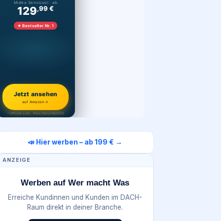
Midea Sensicool · ab
129
,99 €
★ Bestseller Nr. 1
Jetzt ansehen
auf Amazon →
* Affiliate-Link · Preis Stand 06/2026
📣 Hier werben – ab 199 € →
ANZEIGE
Werben auf Wer macht Was
Erreiche Kundinnen und Kunden im DACH-
Raum direkt in deiner Branche.