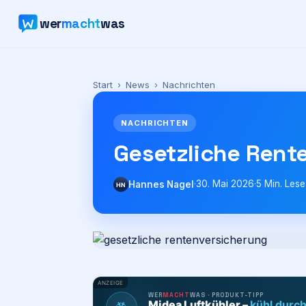
wer
macht
was
Start
›
News
›
Nachrichten
NACHRICHTEN
Gesetzliche Rent
·
30. Mai 2026
·
5
Min. Lese
Hannes Nagel
HN
ANZEIGE
WER
MACHT
WAS · PRODUKT-TIPP
Midea Luftkühler –
kühl durc