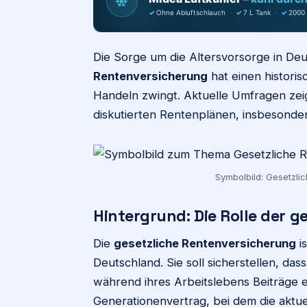
❄
✓
Ohne Abluftschlauch
·
✓
7 L Tank
·
✓
2000
Die Sorge um die Altersvorsorge in Deu
Rentenversicherung
hat einen historis
Handeln zwingt. Aktuelle Umfragen ze
diskutierten Rentenplänen, insbesonder
Symbolbild: Gesetzlic
Hintergrund: Die Rolle der 
Die
gesetzliche Rentenversicherung
is
Deutschland. Sie soll sicherstellen, das
während ihres Arbeitslebens Beiträge 
Generationenvertrag, bei dem die aktue