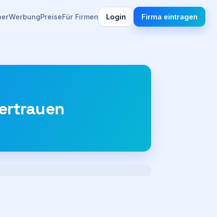
ber
Werbung
Preise
Für Firmen
Login
Firma eintragen
ertrauen