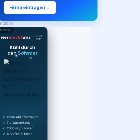
Firma eintragen →
NZEIGE
ANZEIGE
PRODUKT-
wer
macht
was
TIPP
Kühl durch
den
Sommer
Ohne Abluftschlauch
7 L Wassertank
2000 m³/h Power
6 Stufen & Timer