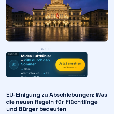
Login
Firma eintragen
WAS ·
ANZEIGE
WER
MACHT
PRODUKT-
TIPP
ANZEIGE
Midea Luftkühler
–
kühl durch den
❄
Jetzt ansehen
Sommer
auf Amazon →
✓
Ohne
Abluftschlauch
·
✓
7 L
* Amazon-Partnerlink
Tank
·
✓
2000
m³/h
·
✓
6 Stufen
EU-Einigung zu Abschiebungen: Was
die neuen Regeln für Flüchtlinge
und Bürger bedeuten