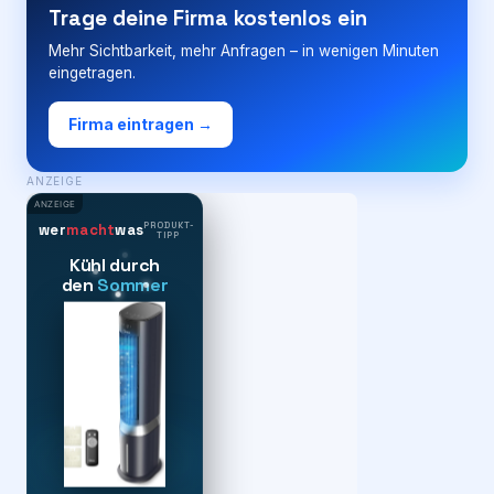
Trage deine Firma kostenlos ein
Mehr Sichtbarkeit, mehr Anfragen – in wenigen Minuten
eingetragen.
Firma eintragen →
ANZEIGE
ANZEIGE
PRODUKT-
wer
macht
was
TIPP
Kühl durch
den
Sommer