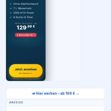
Ohne Abluftschlauch
7 L Wassertank
2000 m³/h Power
6 Stufen & Timer
Midea Sensicool · ab
129
,99 €
★ Bestseller Nr. 1
Jetzt ansehen
auf Amazon →
* Affiliate-Link · Preis Stand 06/2026
📣 Hier werben – ab 199 € →
ANZEIGE