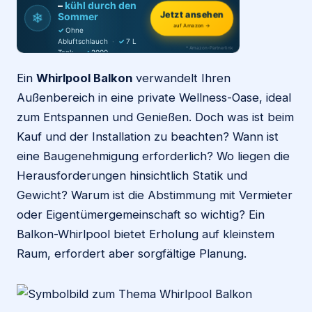
–
kühl durch den
Jetzt ansehen
❄
Sommer
auf Amazon →
✓
Ohne
Login
Abluftschlauch
·
✓
7 L
* Amazon-Partnerlink
Tank
·
✓
2000
m³/h
·
✓
6 Stufen
Ein
Whirlpool Balkon
verwandelt Ihren
Firma eintragen
Außenbereich in eine private Wellness-Oase, ideal
zum Entspannen und Genießen. Doch was ist beim
Kauf und der Installation zu beachten? Wann ist
eine Baugenehmigung erforderlich? Wo liegen die
Herausforderungen hinsichtlich Statik und
Gewicht? Warum ist die Abstimmung mit Vermieter
oder Eigentümergemeinschaft so wichtig? Ein
Balkon-Whirlpool bietet Erholung auf kleinstem
Raum, erfordert aber sorgfältige Planung.