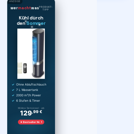
ANZEIGE
PRODUKT-
wer
macht
was
TIPP
Kühl durch
den
Sommer
Ohne Abluftschlauch
7 L Wassertank
2000 m³/h Power
6 Stufen & Timer
Midea Sensicool · ab
129
,99 €
★ Bestseller Nr. 1