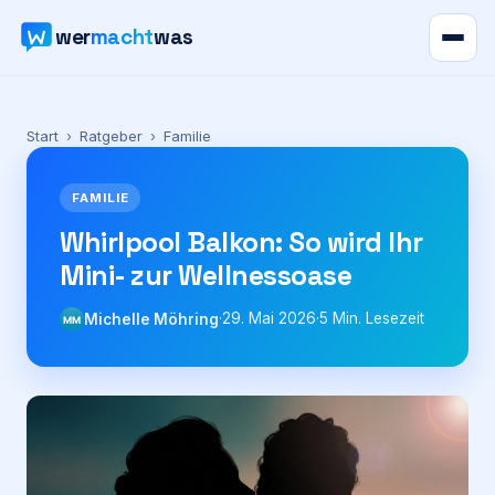
wer
macht
was
Verzeichnis
Start
›
Ratgeber
›
Familie
Karte
FAMILIE
News
Whirlpool Balkon: So wird Ihr
Mini- zur Wellnessoase
Ratgeber
·
29. Mai 2026
·
5
Min. Lesezeit
Michelle Möhring
MM
Werbung
Preise
Für Firmen