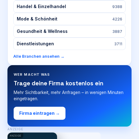
Handel & Einzelhandel
9388
Mode & Schönheit
4226
Gesundheit & Wellness
3887
Dienstleistungen
3711
Alle Branchen ansehen →
WER MACHT WAS
Trage deine Firma kostenlos ein
Mehr Sichtbarkeit, mehr Anfragen – in wenigen Minuten
eingetragen.
Firma eintragen →
ANZEIGE
ANZEIGE