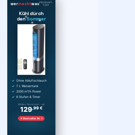
PRODUKT-
wer
macht
was
TIPP
Kühl durch
den
Sommer
Ohne Abluftschlauch
7 L Wassertank
2000 m³/h Power
6 Stufen & Timer
Midea Sensicool · ab
129
,99 €
★ Bestseller Nr. 1