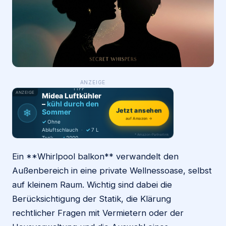
Login
Firma eintragen
WAS ·
ANZEIGE
WER
MACHT
PRODUKT-
TIPP
ANZEIGE
Midea Luftkühler
–
kühl durch den
❄
Jetzt ansehen
Sommer
auf Amazon →
✓
Ohne
Abluftschlauch
·
✓
7 L
* Amazon-Partnerlink
Tank
·
✓
2000
m³/h
·
✓
6 Stufen
Ein **Whirlpool balkon** verwandelt den
Außenbereich in eine private Wellnessoase, selbst
auf kleinem Raum. Wichtig sind dabei die
Berücksichtigung der Statik, die Klärung
rechtlicher Fragen mit Vermietern oder der