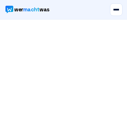
wer
macht
was
Verzeichnis
Karte
News
Ratgeber
Werbung
Preise
Für Firmen