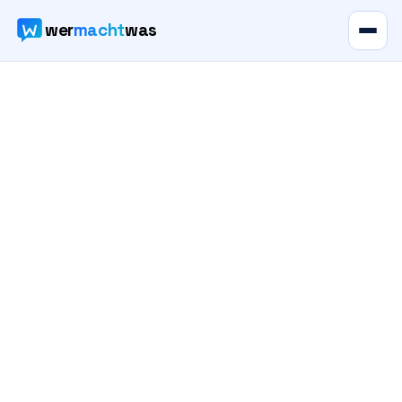
wer
macht
was
Verzeichnis
Karte
News
Ratgeber
Werbung
Preise
Für Firmen