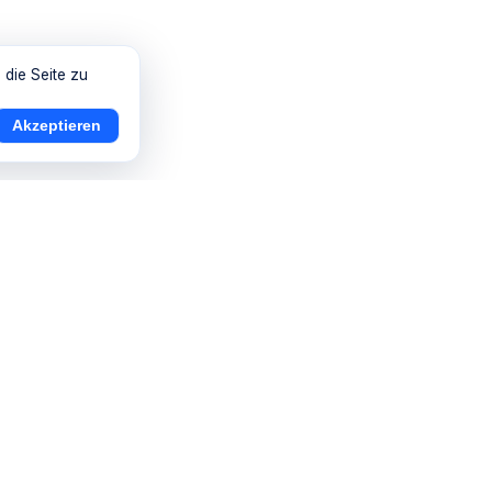
 die Seite zu
Akzeptieren
Verzeichnis
Inhalte
Branchen
Ratgeber
Vo
Handwerk
News