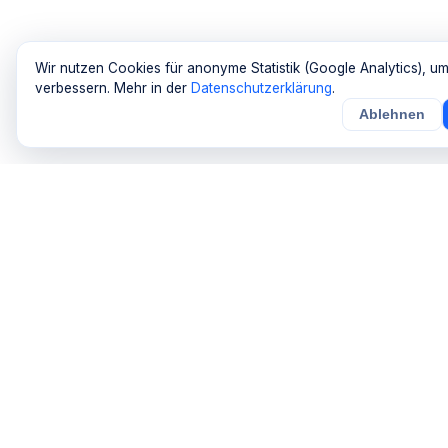
Wir nutzen Cookies für anonyme Statistik (Google Analytics), um
verbessern. Mehr in der
Datenschutzerklärung
.
Ablehnen
wer
macht
was
Das DACH-Branchenverzeichnis mit News &
Ratgeber. Finde die passende Firma in
deiner Nähe.