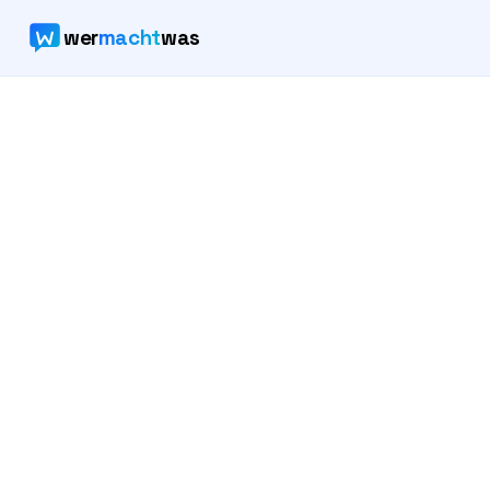
wer
macht
was