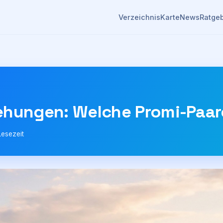
Verzeichnis
Karte
News
Ratge
ehungen: Welche Promi-Paar
Lesezeit