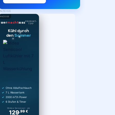
NZEIGE
ANZEIGE
PRODUKT-
wer
macht
was
TIPP
Kühl durch
den
Sommer
Ohne Abluftschlauch
7 L Wassertank
2000 m³/h Power
6 Stufen & Timer
Midea Sensicool · ab
129
,99 €