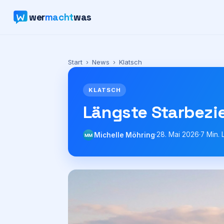
wer
macht
was
Start
›
News
›
Klatsch
KLATSCH
Längste Starbezi
·
28. Mai 2026
·
7
Min. 
Michelle Möhring
MM