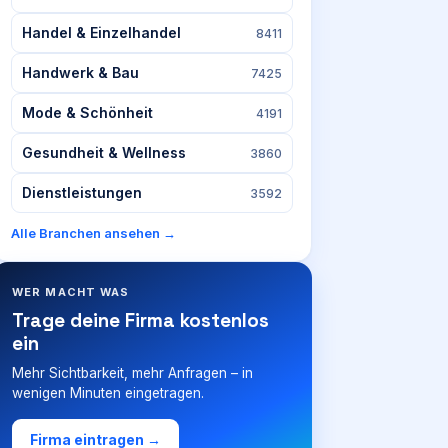
Handel & Einzelhandel
8411
Handwerk & Bau
7425
Mode & Schönheit
4191
Gesundheit & Wellness
3860
Dienstleistungen
3592
Alle Branchen ansehen →
WER MACHT WAS
Trage deine Firma kostenlos
ein
Mehr Sichtbarkeit, mehr Anfragen – in
wenigen Minuten eingetragen.
Firma eintragen →