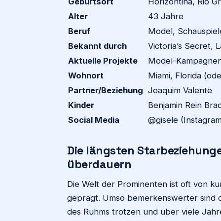
Geburtsort
Horizontina, Rio Gr
Alter
43 Jahre
Beruf
Model, Schauspiele
Bekannt durch
Victoria’s Secret,
Aktuelle Projekte
Model-Kampagnen,
Wohnort
Miami, Florida (ode
Partner/Beziehung
Joaquim Valente
Kinder
Benjamin Rein Brad
Social Media
@gisele (Instagram
Die längsten Starbeziehungen:
überdauern
Die Welt der Prominenten ist oft von
geprägt. Umso bemerkenswerter sind di
des Ruhms trotzen und über viele Jahr