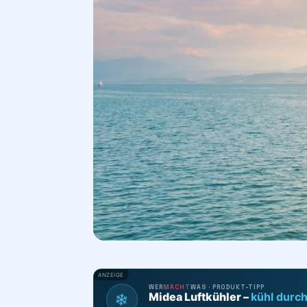
ANZEIGE
WER
MACHT
WAS · PRODUKT-TIPP
❄
Midea Luftkühler –
kühl durc