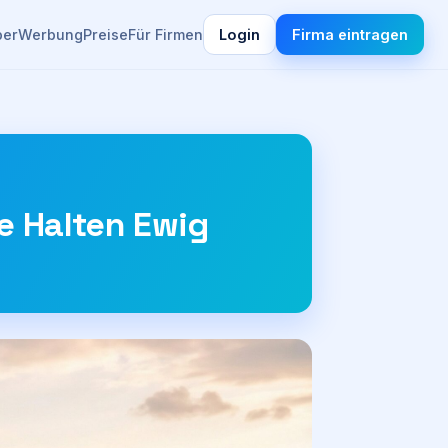
ber
Werbung
Preise
Für Firmen
Login
Firma eintragen
e Halten Ewig