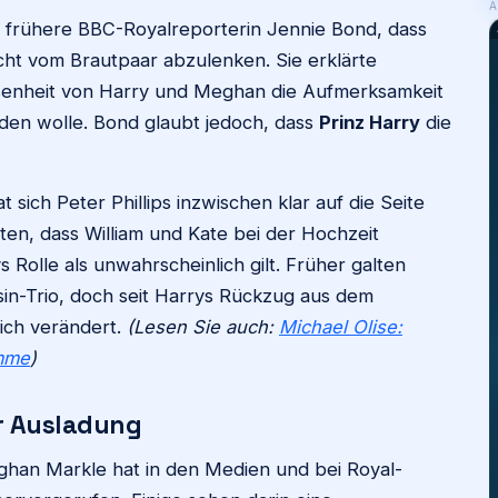
A
e frühere BBC-Royalreporterin Jennie Bond, dass
cht vom Brautpaar abzulenken. Sie erklärte
senheit von Harry und Meghan die Aufmerksamkeit
den wolle. Bond glaubt jedoch, dass
Prinz Harry
die
t sich Peter Phillips inzwischen klar auf die Seite
chten, dass William und Kate bei der Hochzeit
olle als unwahrscheinlich gilt. Früher galten
sin-Trio, doch seit Harrys Rückzug aus dem
lich verändert.
(Lesen Sie auch:
Michael Olise:
umme
)
r Ausladung
an Markle hat in den Medien und bei Royal-