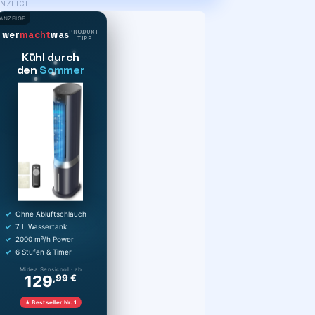
NZEIGE
ANZEIGE
PRODUKT-
wer
macht
was
TIPP
Kühl durch
den
Sommer
Ohne Abluftschlauch
7 L Wassertank
2000 m³/h Power
6 Stufen & Timer
Midea Sensicool · ab
129
,99 €
★ Bestseller Nr. 1