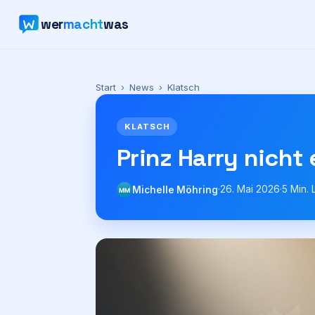
wer
macht
was
Start
›
News
›
Klatsch
KLATSCH
Prinz Harry nicht
·
26. Mai 2026
·
5
Min. 
Michelle Möhring
MM