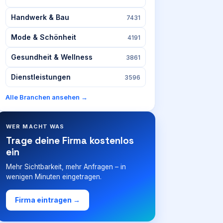
Handwerk & Bau
7431
Mode & Schönheit
4191
Gesundheit & Wellness
3861
Dienstleistungen
3596
Alle Branchen ansehen →
WER MACHT WAS
Trage deine Firma kostenlos
ein
Mehr Sichtbarkeit, mehr Anfragen – in
wenigen Minuten eingetragen.
Firma eintragen →