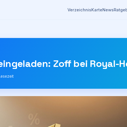
Verzeichnis
Karte
News
Ratge
 eingeladen: Zoff bei Royal-
Lesezeit