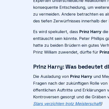
Experten unterschiedliche Reaktionen h
konsequente Entscheidung, um weitere 
zu vermeiden. Andere betrachten es al
des tiefen Zerwürfnisses innerhalb der 
Es wird spekuliert, dass
Prinz Harry
die
enttäuscht sein könnte. Peter Phillips 
hatte zu beiden Brüdern ein gutes Verhä
Prinz William zuwendet, dürfte für
Prin
Prinz Harry: Was bedeutet d
Die Ausladung von
Prinz Harry
und Megh
Fragen nach der zukünftigen Rolle von H
öffentlichen Auftritte und Erklärungen
Kontroversen gesorgt und die Gräben v
Stars verzichten trotz Meisterschaft
)