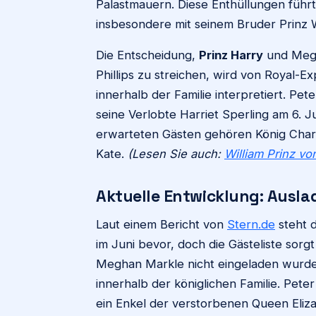
Palastmauern. Diese Enthüllungen führt
insbesondere mit seinem Bruder Prinz W
Die Entscheidung,
Prinz Harry
und Megh
Phillips zu streichen, wird von Royal-Ex
innerhalb der Familie interpretiert. Pete
seine Verlobte Harriet Sperling am 6. Ju
erwarteten Gästen gehören König Charles
Kate.
(Lesen Sie auch:
William Prinz vo
Aktuelle Entwicklung: Ausla
Laut einem Bericht von
Stern.de
steht d
im Juni bevor, doch die Gästeliste sorg
Meghan Markle nicht eingeladen wurde
innerhalb der königlichen Familie. Peter
ein Enkel der verstorbenen Queen Eliz