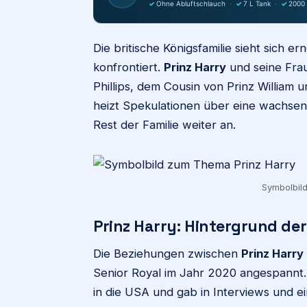
✓
Ohne Abluftschlauch
·
✓
7 L Tank
·
✓
2000
Die britische Königsfamilie sieht sich 
konfrontiert.
Prinz Harry
und seine Frau
Phillips, dem Cousin von Prinz William 
heizt Spekulationen über eine wachs
Rest der Familie weiter an.
Symbolbild:
Prinz Harry: Hintergrund d
Die Beziehungen zwischen
Prinz Harry
Senior Royal im Jahr 2020 angespannt
in die USA und gab in Interviews und ei