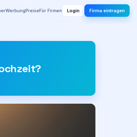
ber
Werbung
Preise
Für Firmen
Login
Firma eintragen
Hochzeit?