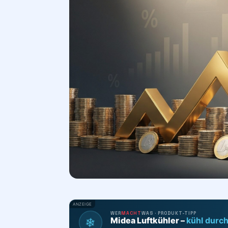
ANZEIGE
WER
MACHT
WAS · PRODUKT-TIPP
❄
Midea Luftkühler –
kühl durc