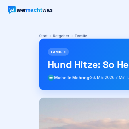
wer
macht
was
Start
›
Ratgeber
›
Familie
FAMILIE
Hund Hitze: So He
·
26. Mai 2026
·
7
Min. 
Michelle Möhring
MM