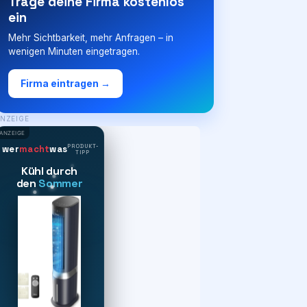
Trage deine Firma kostenlos
ein
Mehr Sichtbarkeit, mehr Anfragen – in
wenigen Minuten eingetragen.
Firma eintragen →
NZEIGE
ANZEIGE
PRODUKT-
wer
macht
was
TIPP
Kühl durch
den
Sommer