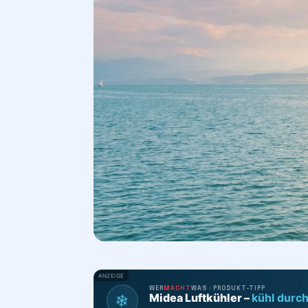
ANZEIGE
WER
MACHT
WAS · PRODUKT-TIPP
❄
Midea Luftkühler –
kühl durc