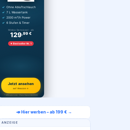
Ohne Abluftschlauch
7 L Wassertank
2000 m³/h Power
6 Stufen & Timer
Midea Sensicool · ab
129
,99 €
★ Bestseller Nr. 1
Jetzt ansehen
auf Amazon →
* Affiliate-Link · Preis Stand 06/2026
📣 Hier werben – ab 199 € →
ANZEIGE