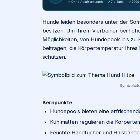
✓
Ohne Abluftschlauch
·
✓
7 L Tank
·
✓
2000
Hunde leiden besonders unter der Som
besitzen. Um Ihrem Vierbeiner bei hoh
Möglichkeiten, von Hundepools bis zu K
beitragen, die Körpertemperatur Ihres
schützen.
Symbolbild
Kernpunkte
Hundepools bieten eine erfrischend
Kühlmatten regulieren die Körperte
Feuchte Handtücher und Halsbänder 