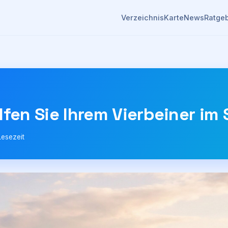
Verzeichnis
Karte
News
Ratge
lfen Sie Ihrem Vierbeiner i
Lesezeit