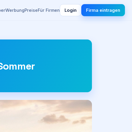
ber
Werbung
Preise
Für Firmen
Login
Firma eintragen
m Sommer