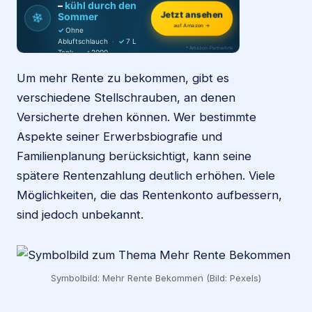
–
kühl durch den
❄
Jetzt ansehen
Sommer
auf Amazon →
✓
Ohne
Login
Abluftschlauch
·
✓
7 L
* Amazon-Partnerlink
Tank
·
✓
2000
m³/h
·
✓
6 Stufen
Um mehr Rente zu bekommen, gibt es
Firma eintragen
verschiedene Stellschrauben, an denen
Versicherte drehen können. Wer bestimmte
Aspekte seiner Erwerbsbiografie und
Familienplanung berücksichtigt, kann seine
spätere Rentenzahlung deutlich erhöhen. Viele
Möglichkeiten, die das Rentenkonto aufbessern,
sind jedoch unbekannt.
Symbolbild: Mehr Rente Bekommen (Bild: Pexels)