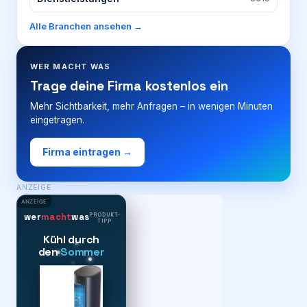
Alle Branchen ansehen →
WER MACHT WAS
Trage deine Firma kostenlos ein
Mehr Sichtbarkeit, mehr Anfragen – in wenigen Minuten
eingetragen.
Firma eintragen →
ANZEIGE
ANZEIGE
PRODUKT-
wer
macht
was
TIPP
Kühl durch
den
Sommer