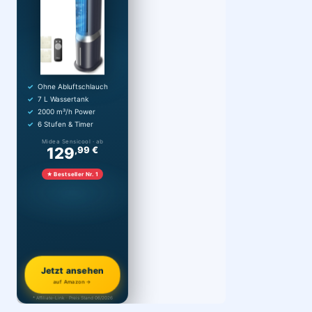
Ohne Abluftschlauch
7 L Wassertank
2000 m³/h Power
6 Stufen & Timer
Midea Sensicool · ab
129
,99 €
★ Bestseller Nr. 1
Jetzt ansehen
auf Amazon →
* Affiliate-Link · Preis Stand 06/2026