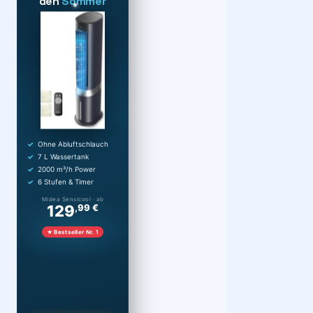
den
Sommer
Ohne Abluftschlauch
7 L Wassertank
2000 m³/h Power
6 Stufen & Timer
Midea Sensicool · ab
129
,99 €
★ Bestseller Nr. 1