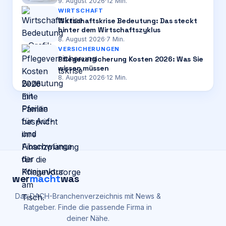
9. August 2026
·
12
Min.
WIRTSCHAFT
Wirtschaftskrise Bedeutung: Das steckt
hinter dem Wirtschaftszyklus
8. August 2026
·
7
Min.
VERSICHERUNGEN
Pflegeversicherung Kosten 2026: Was Sie
wissen müssen
8. August 2026
·
12
Min.
wer
macht
was
Das DACH-Branchenverzeichnis mit News &
Ratgeber. Finde die passende Firma in
deiner Nähe.