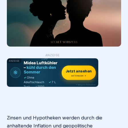
Login
Firma eintragen
WAS ·
ANZEIGE
WER
MACHT
PRODUKT-
TIPP
ANZEIGE
Midea Luftkühler
–
kühl durch den
Jetzt ansehen
❄
Sommer
auf Amazon →
✓
Ohne
Abluftschlauch
·
✓
7 L
* Amazon-Partnerlink
Tank
·
✓
2000
m³/h
·
✓
6 Stufen
Zinsen und Hypotheken werden durch die
anhaltende Inflation und geopolitische