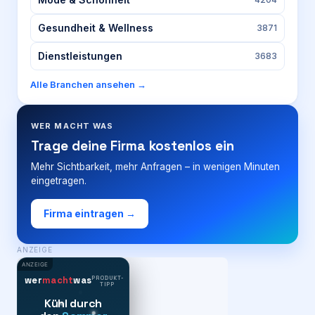
Gesundheit & Wellness
3871
Dienstleistungen
3683
Alle Branchen ansehen →
WER MACHT WAS
Trage deine Firma kostenlos ein
Mehr Sichtbarkeit, mehr Anfragen – in wenigen Minuten
eingetragen.
Firma eintragen →
ANZEIGE
ANZEIGE
PRODUKT-
wer
macht
was
TIPP
Kühl durch