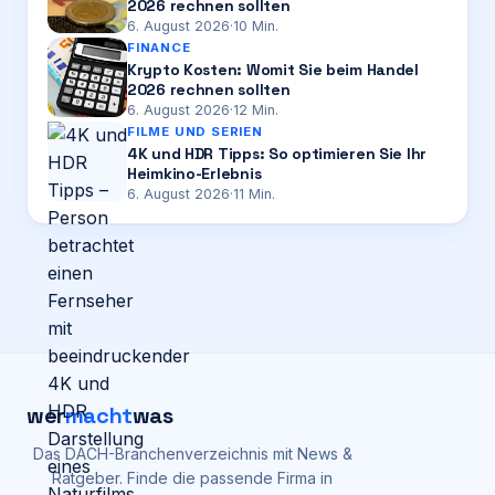
2026 rechnen sollten
6. August 2026
·
10
Min.
FINANCE
Krypto Kosten: Womit Sie beim Handel
2026 rechnen sollten
6. August 2026
·
12
Min.
FILME UND SERIEN
4K und HDR Tipps: So optimieren Sie Ihr
Heimkino-Erlebnis
6. August 2026
·
11
Min.
wer
macht
was
Das DACH-Branchenverzeichnis mit News &
Ratgeber. Finde die passende Firma in