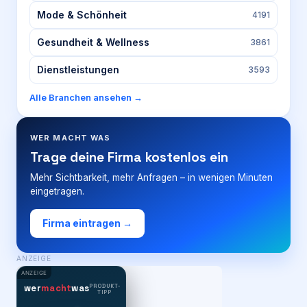
Mode & Schönheit
4191
Gesundheit & Wellness
3861
Dienstleistungen
3593
Alle Branchen ansehen →
WER MACHT WAS
Trage deine Firma kostenlos ein
Mehr Sichtbarkeit, mehr Anfragen – in wenigen Minuten
eingetragen.
Firma eintragen →
ANZEIGE
ANZEIGE
PRODUKT-
wer
macht
was
TIPP