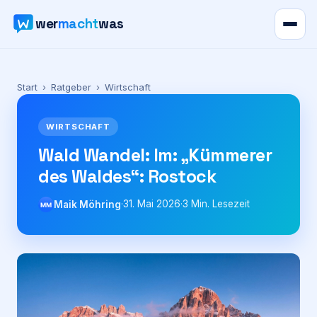
wer
macht
was
Verzeichnis
Start
›
Ratgeber
›
Wirtschaft
Karte
WIRTSCHAFT
News
Wald Wandel: Im: „Kümmerer
des Waldes“: Rostock
Ratgeber
·
31. Mai 2026
·
3
Min. Lesezeit
Maik Möhring
MM
Werbung
Preise
Für Firmen