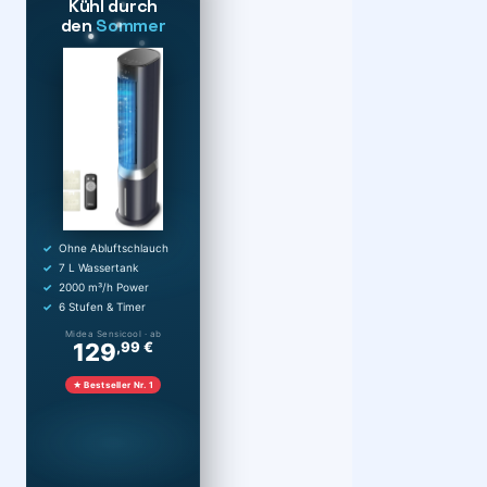
Kühl durch
den
Sommer
Ohne Abluftschlauch
7 L Wassertank
2000 m³/h Power
6 Stufen & Timer
Midea Sensicool · ab
129
,99 €
★ Bestseller Nr. 1