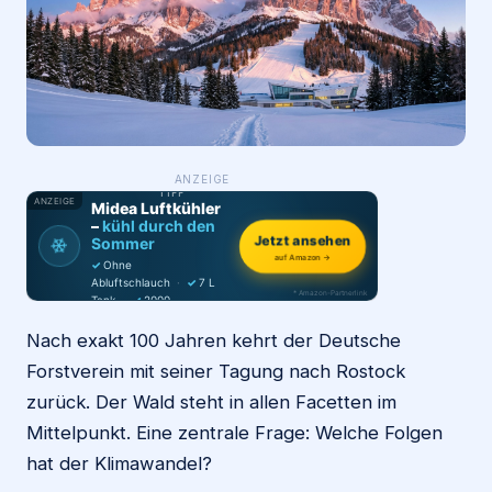
Login
Firma eintragen
WAS ·
ANZEIGE
WER
MACHT
PRODUKT-
TIPP
ANZEIGE
Midea Luftkühler
–
kühl durch den
Jetzt ansehen
❄
Sommer
auf Amazon →
✓
Ohne
Abluftschlauch
·
✓
7 L
* Amazon-Partnerlink
Tank
·
✓
2000
m³/h
·
✓
6 Stufen
Nach exakt 100 Jahren kehrt der Deutsche
Forstverein mit seiner Tagung nach Rostock
zurück. Der Wald steht in allen Facetten im
Mittelpunkt. Eine zentrale Frage: Welche Folgen
hat der Klimawandel?