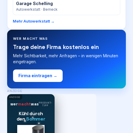
Garage Schelling
Autowerkstatt
· Berneck
Mehr
Autowerkstatt
→
WER MACHT WAS
Trage deine Firma kostenlos ein
Mehr Sichtbarkeit, mehr Anfragen – in wenigen Minuten
eingetragen.
Firma eintragen →
ANZEIGE
ANZEIGE
PRODUKT-
wer
macht
was
TIPP
Kühl durch
den
Sommer