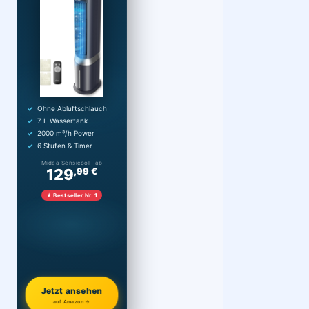
Ohne Abluftschlauch
7 L Wassertank
2000 m³/h Power
6 Stufen & Timer
Midea Sensicool · ab
129
,99 €
★ Bestseller Nr. 1
Jetzt ansehen
auf Amazon →