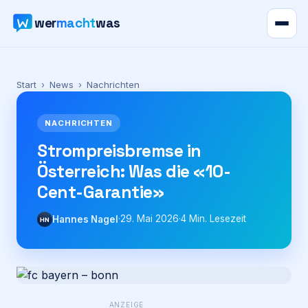
wer
macht
was
Verzeichnis
Start
›
News
›
Nachrichten
Karte
NACHRICHTEN
News
Strompreisbremse in
Österreich: Was die «10-
Ratgeber
Cent-Garantie»
Werbung
·
29. Mai 2026
·
4
Min. Lesezeit
Hannes Nagel
HN
Preise
Für Firmen
WAS ·
ANZEIGE
WER
MACHT
PRODUKT-