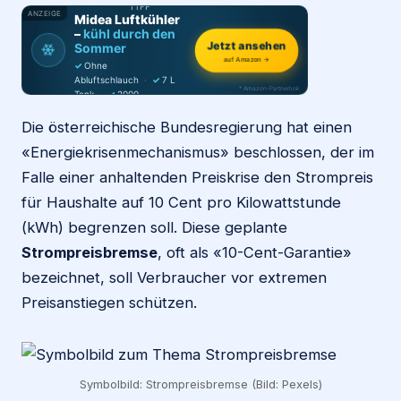
TIPP
ANZEIGE
Midea Luftkühler
–
kühl durch den
Login
Jetzt ansehen
❄
Sommer
auf Amazon →
✓
Ohne
Abluftschlauch
·
✓
7 L
* Amazon-Partnerlink
Tank
·
✓
2000
Firma eintragen
m³/h
·
✓
6 Stufen
Die österreichische Bundesregierung hat einen
«Energiekrisenmechanismus» beschlossen, der im
Falle einer anhaltenden Preiskrise den Strompreis
für Haushalte auf 10 Cent pro Kilowattstunde
(kWh) begrenzen soll. Diese geplante
Strompreisbremse
, oft als «10-Cent-Garantie»
bezeichnet, soll Verbraucher vor extremen
Preisanstiegen schützen.
Symbolbild: Strompreisbremse (Bild: Pexels)