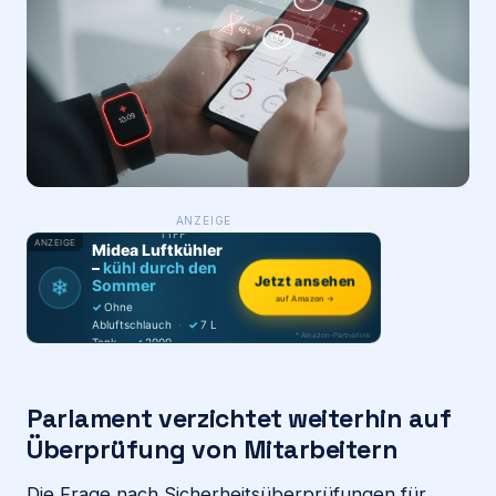
Login
Firma eintragen
WAS ·
ANZEIGE
WER
MACHT
PRODUKT-
TIPP
ANZEIGE
Midea Luftkühler
–
kühl durch den
Jetzt ansehen
❄
Sommer
auf Amazon →
✓
Ohne
Abluftschlauch
·
✓
7 L
* Amazon-Partnerlink
Tank
·
✓
2000
m³/h
·
✓
6 Stufen
Parlament verzichtet weiterhin auf
Überprüfung von Mitarbeitern
Die Frage nach Sicherheitsüberprüfungen für