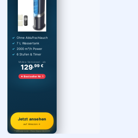
Ohne Abluftschlauch
7 L Wassertank
2000 m³/h Power
6 Stufen & Timer
Midea Sensicool · ab
129
,99 €
★ Bestseller Nr. 1
Jetzt ansehen
auf Amazon →
* Affiliate-Link · Preis Stand 06/2026