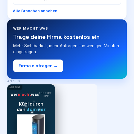
Alle Branchen ansehen →
WER MACHT WAS
Trage deine Firma kostenlos ein
Mehr Sichtbarkeit, mehr Anfragen – in wenigen Minuten
eingetragen.
Firma eintragen →
ANZEIGE
ANZEIGE
PRODUKT-
wer
macht
was
TIPP
Kühl durch
den
Sommer