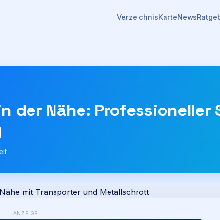
Verzeichnis
Karte
News
Ratge
n der Nähe: Professioneller 
g
eit
ANZEIGE