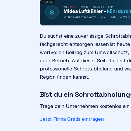
ANZEIGE
WER
MACHT
WAS · PRODUKT-TIPP
Midea Luftkühler –
kühl durc
❄
✓
Ohne Abluftschlauch
·
✓
7 L Tank
·
✓
2000
Du suchst eine zuverlässige Schrottabh
fachgerecht entsorgen lassen ist heute 
wertvollen Beitrag zum Umweltschutz, 
oder Betrieb. Auf dieser Seite findest 
professionelle Schrottabholung und wie
Region finden kannst.
Bist du ein Schrottabholung
Trage dein Unternehmen kostenlos ein 
Jetzt Firma Gratis eintragen