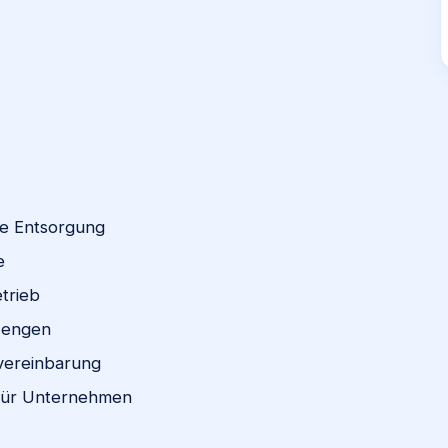
he Entsorgung
e
trieb
Mengen
vereinbarung
 für Unternehmen