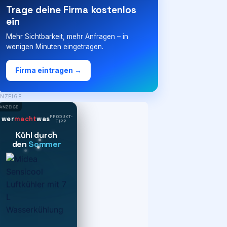
Trage deine Firma kostenlos
ein
Mehr Sichtbarkeit, mehr Anfragen – in
wenigen Minuten eingetragen.
Firma eintragen →
NZEIGE
ANZEIGE
PRODUKT-
wer
macht
was
TIPP
Kühl durch
den
Sommer