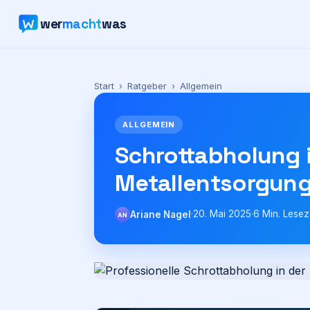
wer
macht
was
Start
›
Ratgeber
›
Allgemein
ALLGEMEIN
Schrottabholung i
Metallentsorgun
·
20. Mai 2025
·
6
Min. Lesez
Ariane Nagel
AN