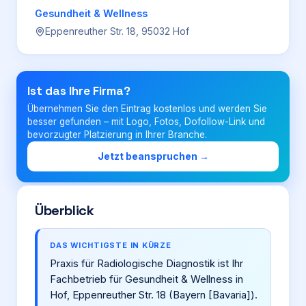
Gesundheit & Wellness
Eppenreuther Str. 18, 95032 Hof
Login
Firma eintragen
Ist das Ihre Firma?
Übernehmen Sie den Eintrag kostenlos und werden Sie
besser gefunden – mit Logo, Fotos, Dofollow-Link und
bevorzugter Platzierung in Ihrer Branche.
Jetzt beanspruchen →
Überblick
DAS WICHTIGSTE IN KÜRZE
Praxis für Radiologische Diagnostik ist Ihr
Fachbetrieb für Gesundheit & Wellness in
Hof, Eppenreuther Str. 18 (Bayern [Bavaria]).