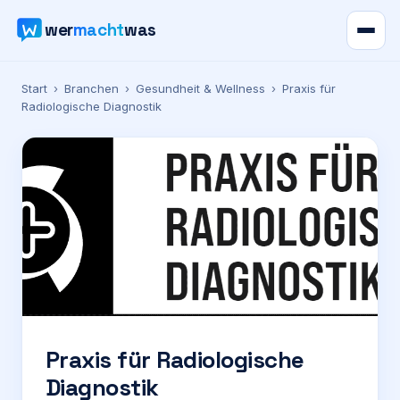
wer
macht
was
Verzeichnis
Start
›
Branchen
›
Gesundheit & Wellness
›
Praxis für
Radiologische Diagnostik
Karte
News
Ratgeber
Werbung
Preise
Praxis für Radiologische
Diagnostik
Für Firmen