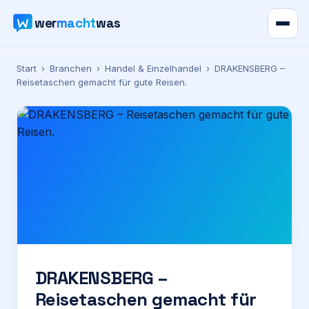
wer
macht
was
Verzeichnis
Start
›
Branchen
›
Handel & Einzelhandel
›
DRAKENSBERG –
Reisetaschen gemacht für gute Reisen.
Karte
News
Ratgeber
Werbung
Preise
DRAKENSBERG –
Reisetaschen gemacht für
Für Firmen