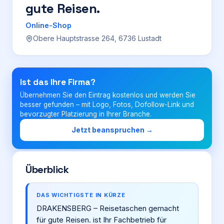
gute Reisen.
Login
Online-Shop
Obere Hauptstrasse 264, 6736 Lustadt
Firma eintragen
Ist das Ihre Firma?
Übernehmen Sie den Eintrag kostenlos und werden Sie
besser gefunden – mit Logo, Fotos, Dofollow-Link und
bevorzugter Platzierung in Ihrer Branche.
Jetzt beanspruchen →
Überblick
DAS WICHTIGSTE IN KÜRZE
DRAKENSBERG – Reisetaschen gemacht
für gute Reisen. ist Ihr Fachbetrieb für