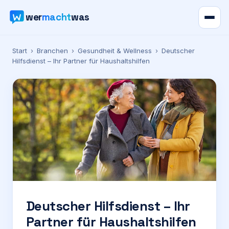
wer
macht
was
Verzeichnis
Start
›
Branchen
›
Gesundheit & Wellness
›
Deutscher
Hilfsdienst – Ihr Partner für Haushaltshilfen
Karte
News
Ratgeber
Werbung
Preise
Deutscher Hilfsdienst – Ihr
Partner für Haushaltshilfen
Für Firmen