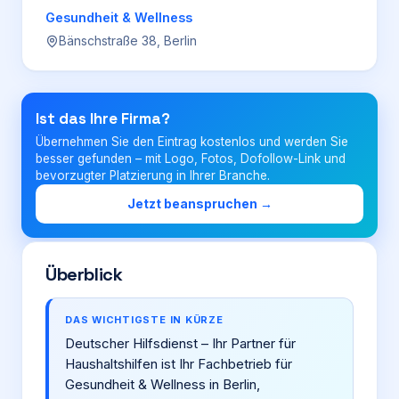
Gesundheit & Wellness
Bänschstraße 38, Berlin
Login
Firma eintragen
Ist das Ihre Firma?
Übernehmen Sie den Eintrag kostenlos und werden Sie
besser gefunden – mit Logo, Fotos, Dofollow-Link und
bevorzugter Platzierung in Ihrer Branche.
Jetzt beanspruchen →
Überblick
DAS WICHTIGSTE IN KÜRZE
Deutscher Hilfsdienst – Ihr Partner für
Haushaltshilfen ist Ihr Fachbetrieb für
Gesundheit & Wellness in Berlin,