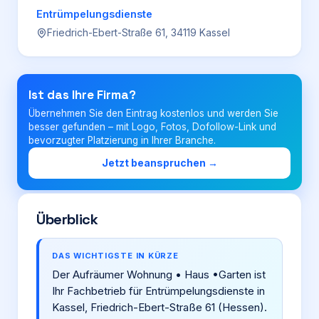
Entrümpelungsdienste
Friedrich-Ebert-Straße 61, 34119 Kassel
Login
Firma eintragen
Ist das Ihre Firma?
Übernehmen Sie den Eintrag kostenlos und werden Sie
besser gefunden – mit Logo, Fotos, Dofollow-Link und
bevorzugter Platzierung in Ihrer Branche.
Jetzt beanspruchen →
Überblick
DAS WICHTIGSTE IN KÜRZE
Der Aufräumer Wohnung • Haus •Garten ist
Ihr Fachbetrieb für Entrümpelungsdienste in
Kassel, Friedrich-Ebert-Straße 61 (Hessen).