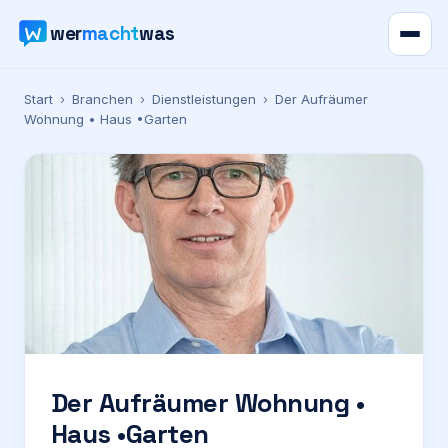
wer
macht
was
Verzeichnis
Start
›
Branchen
›
Dienstleistungen
›
Der Aufräumer
Wohnung • Haus •Garten
Karte
News
Ratgeber
Werbung
Preise
Der Aufräumer Wohnung •
Haus •Garten
Für Firmen