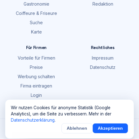
Gastronomie
Redaktion
Coiffeure & Friseure
Suche
Karte
Für Firmen
Rechtliches
Vorteile für Firmen
Impressum
Preise
Datenschutz
Werbung schalten
Firma eintragen
Login
FAQ
Wir nutzen Cookies für anonyme Statistik (Google
Analytics), um die Seite zu verbessern. Mehr in der
Datenschutzerklärung
.
©
2026
Maik Möhring Media · Ermatingen
Ablehnen
Akzeptieren
×
Noch
9
von
100
Sichern
Details
Firmendaten teils © OpenStreetMap-Mitwirkende (ODbL)