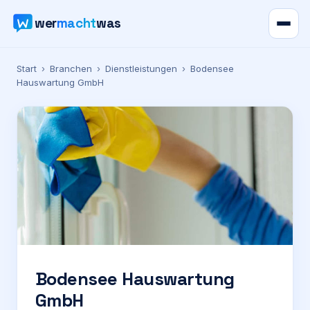
wer
macht
was
Verzeichnis
Start
›
Branchen
›
Dienstleistungen
›
Bodensee
Hauswartung GmbH
Karte
News
Ratgeber
Werbung
Preise
Bodensee Hauswartung
GmbH
Für Firmen