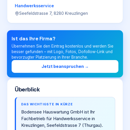
Handwerksservice
Seefeldstrasse 7, 8280 Kreuzlingen
Login
Firma eintragen
Ist das Ihre Firma?
Übernehmen Sie den Eintrag kostenlos und werden Sie
besser gefunden – mit Logo, Fotos, Dofollow-Link und
bevorzugter Platzierung in Ihrer Branche.
Jetzt beanspruchen →
Überblick
DAS WICHTIGSTE IN KÜRZE
Bodensee Hauswartung GmbH ist Ihr
Fachbetrieb für Handwerksservice in
Kreuzlingen, Seefeldstrasse 7 (Thurgau).