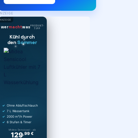
NZEIGE
ANZEIGE
PRODUKT-
wer
macht
was
TIPP
Kühl durch
den
Sommer
Ohne Abluftschlauch
7 L Wassertank
2000 m³/h Power
6 Stufen & Timer
Midea Sensicool · ab
129
,99 €