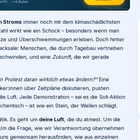
 m³/h
·
✓
6 Stufen
* Amazon-Partnerlink
n Stroms
immer noch mit dem klimaschädlichsten
Zahl wirkt wie ein Schock – besonders wenn man
dhitze und Überschwemmungen erleben. Doch hinter
icksale: Menschen, die durch Tagebau vertrieben
rschwinden, und eine
Zukunft
, die wir gerade
n Protest daran wirklich etwas ändern?“
Eine
ker:innen über Zeitpläne diskutieren, pusten
e Luft. Jede Demonstration – sei es die Soli-Aktion
entisch – ist wie ein Stein, der Wellen schlägt.
itik. Es geht um
deine Luft
, die du atmest. Um die
. Um die Frage, wie wir Verantwortung übernehmen
s uns gemeinsam herausfinden, wie aus einzelnen