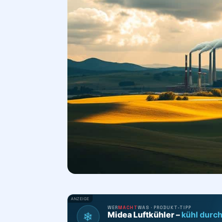
ANZEIGE
WER
MACHT
WAS · PRODUKT-TIPP
❄
Midea Luftkühler –
kühl durc