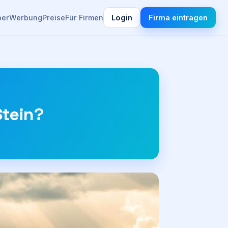
ber
Werbung
Preise
Für Firmen
Login
Firma eintragen
Stein?