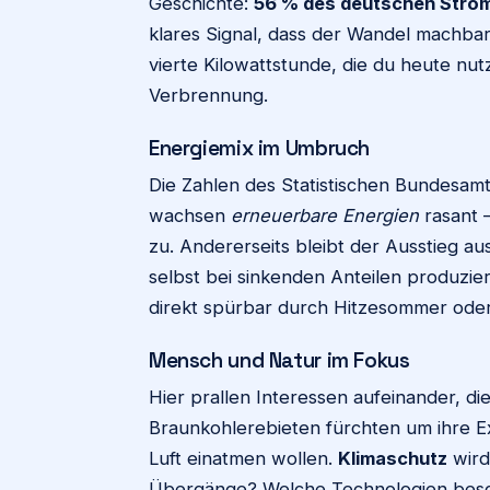
Geschichte:
56 % des deutschen Stro
klares Signal, dass der Wandel machbar i
vierte Kilowattstunde, die du heute nu
Verbrennung.
Energiemix im Umbruch
Die Zahlen des Statistischen Bundesamt
wachsen
erneuerbare Energien
rasant –
zu. Andererseits bleibt der Ausstieg a
selbst bei sinkenden Anteilen produzi
direkt spürbar durch Hitzesommer oder
Mensch und Natur im Fokus
Hier prallen Interessen aufeinander, die
Braunkohlerebieten fürchten um ihre 
Luft einatmen wollen.
Klimaschutz
wird
Übergänge? Welche Technologien besc