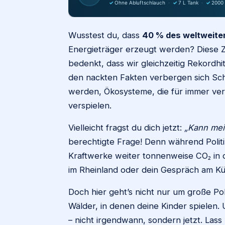
✓
Ohne Abluftschlauch
·
✓
7 L Tank
·
✓
2000
Wusstest du, dass
40 % des weltweite
Energieträger erzeugt werden? Diese 
bedenkt, dass wir gleichzeitig Rekor
den nackten Fakten verbergen sich Sch
werden, Ökosysteme, die für immer ve
verspielen.
Vielleicht fragst du dich jetzt:
„Kann mei
berechtigte Frage! Denn während Politi
Kraftwerke weiter tonnenweise CO₂ in di
im Rheinland oder dein Gespräch am Küch
Doch hier geht’s nicht nur um große Pol
Wälder, in denen deine Kinder spielen
– nicht irgendwann, sondern jetzt. Las