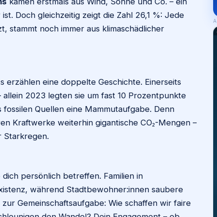
ms
kamen erstmals aus Wind, Sonne und Co. – ein
st. Doch gleichzeitig zeigt die Zahl 26,1 %: Jede
A
tzt, stammt noch immer aus klimaschädlicher
s erzählen eine doppelte Geschichte. Einerseits
 allein 2023 legten sie um fast 10 Prozentpunkte
us fossilen Quellen eine Mammutaufgabe. Denn
eren Kraftwerke weiterhin gigantische CO₂-Mengen –
 Starkregen.
 dich persönlich betreffen. Familien in
Existenz, während Stadtbewohner:innen saubere
 zur Gemeinschaftsaufgabe: Wie schaffen wir faire
hleunigen den Wandel? Dein Engagement – ob