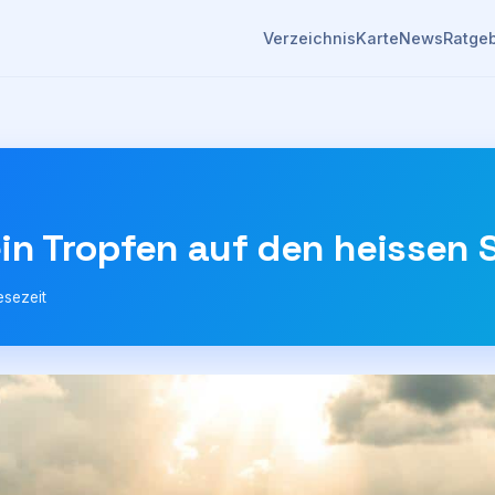
Verzeichnis
Karte
News
Ratge
in Tropfen auf den heissen 
esezeit