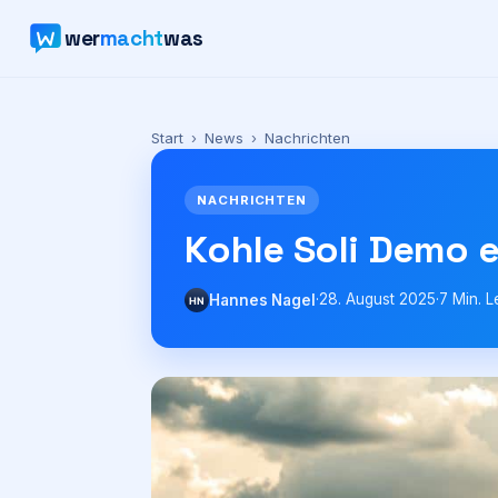
wer
macht
was
Start
›
News
›
Nachrichten
NACHRICHTEN
Kohle Soli Demo e
·
28. August 2025
·
7
Min. L
Hannes Nagel
HN