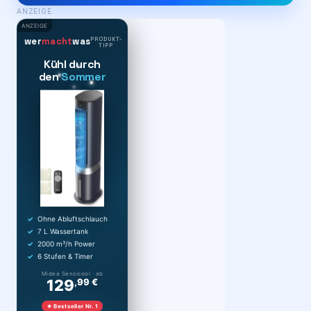
ANZEIGE
ANZEIGE
PRODUKT-
wer
macht
was
TIPP
Kühl durch
den
Sommer
Ohne Abluftschlauch
7 L Wassertank
2000 m³/h Power
6 Stufen & Timer
Midea Sensicool · ab
129
,99 €
★ Bestseller Nr. 1