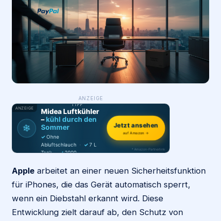
Login
Firma eintragen
WAS ·
ANZEIGE
WER
MACHT
PRODUKT-
TIPP
ANZEIGE
Midea Luftkühler
–
kühl durch den
❄
Jetzt ansehen
Sommer
auf Amazon →
✓
Ohne
Abluftschlauch
·
✓
7 L
* Amazon-Partnerlink
Tank
·
✓
2000
m³/h
·
✓
6 Stufen
Apple
arbeitet an einer neuen Sicherheitsfunktion
für iPhones, die das Gerät automatisch sperrt,
wenn ein Diebstahl erkannt wird. Diese
Entwicklung zielt darauf ab, den Schutz von