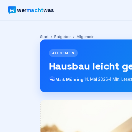
wer
macht
was
Start
›
Ratgeber
›
Allgemein
ALLGEMEIN
Hausbau leicht g
·
14. Mai 2026
·
4
Min. Lesez
Maik Möhring
MM