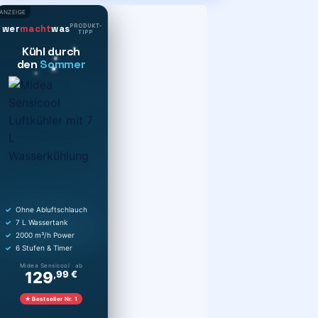
ANZEIGE
PRODUKT-
wer
macht
was
TIPP
Kühl durch
den
Sommer
Ohne Abluftschlauch
7 L Wassertank
2000 m³/h Power
6 Stufen & Timer
Midea Sensicool · ab
129
,99 €
★ Bestseller Nr. 1