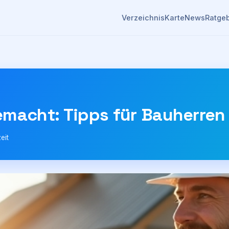
Verzeichnis
Karte
News
Ratge
emacht: Tipps für Bauherren
eit