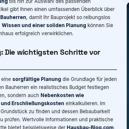
ung
bis hin zur Auswahl des passenden
tikel gibt Ihnen einen umfassenden Überblick über
r Bauherren
, damit Ihr Bauprojekt so reibungslos
n
Wissen und einer soliden Planung
können Sie
mhaus erfolgreich verwirklichen.
 Die wichtigsten Schritte vor
t eine
sorgfältige Planung
die Grundlage für jeden
en Bauherren ein realistisches Budget festlegen
ten, sondern auch
Nebenkosten wie
 und Erschließungskosten
einkalkulieren. Im
e Grundstück zu finden und dessen Bebaubarkeit
 prüfen. Wertvolle Informationen und praktische
tte bietet beispielsweise der
Hausbau-Blog.com
,