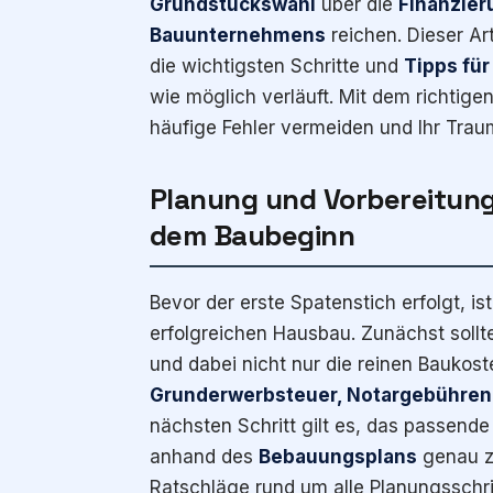
Grundstückswahl
über die
Finanzier
Bauunternehmens
reichen. Dieser Ar
die wichtigsten Schritte und
Tipps fü
wie möglich verläuft. Mit dem richtige
häufige Fehler vermeiden und Ihr Trau
Planung und Vorbereitung:
dem Baubeginn
Bevor der erste Spatenstich erfolgt, is
erfolgreichen Hausbau. Zunächst sollt
und dabei nicht nur die reinen Baukos
Grunderwerbsteuer, Notargebühren
nächsten Schritt gilt es, das passend
anhand des
Bebauungsplans
genau zu
Ratschläge rund um alle Planungsschri