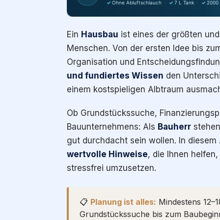
✓
Ohne Abluftschlauch
·
✓
7 L Tank
·
✓
2000
Ein
Hausbau
ist eines der größten und
Menschen. Von der ersten Idee bis zu
Organisation und Entscheidungsfindu
und fundiertes Wissen
den Unterschi
einem kostspieligen Albtraum ausmac
Ob Grundstückssuche, Finanzierungspl
Bauunternehmens: Als
Bauherr
stehen 
gut durchdacht sein wollen. In diesem 
wertvolle Hinweise
, die Ihnen helfen
stressfrei umzusetzen.
📋
Planung ist alles:
Mindestens 12–18
Grundstückssuche bis zum Baubegin