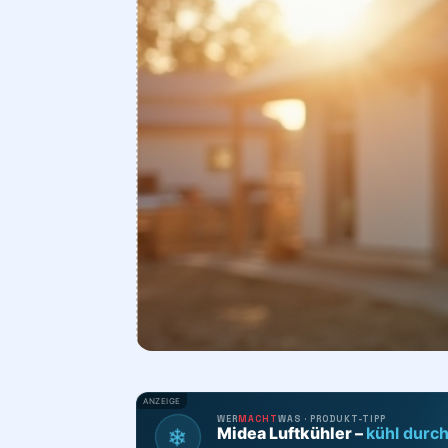
ANZEIGE
WER
MACHT
WAS · PRODUKT-TIPP
❄
Midea Luftkühler –
kühl durc