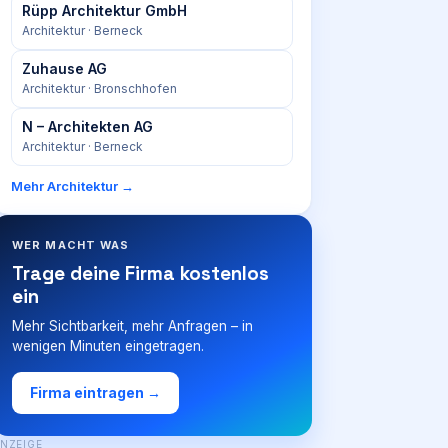
Rüpp Architektur GmbH
Architektur
· Berneck
Zuhause AG
Architektur
· Bronschhofen
N – Architekten AG
Architektur
· Berneck
Mehr
Architektur
→
WER MACHT WAS
Trage deine Firma kostenlos
ein
Mehr Sichtbarkeit, mehr Anfragen – in
wenigen Minuten eingetragen.
Firma eintragen →
NZEIGE