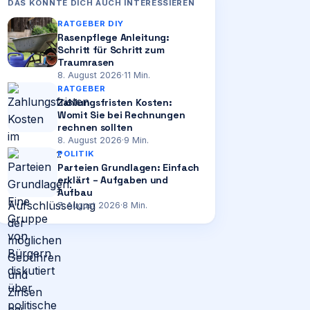
DAS KÖNNTE DICH AUCH INTERESSIEREN
RATGEBER DIY
Rasenpflege Anleitung:
Schritt für Schritt zum
Traumrasen
8. August 2026
·
11
Min.
RATGEBER
Zahlungsfristen Kosten:
Womit Sie bei Rechnungen
rechnen sollten
8. August 2026
·
9
Min.
POLITIK
Parteien Grundlagen: Einfach
erklärt – Aufgaben und
Aufbau
7. August 2026
·
8
Min.