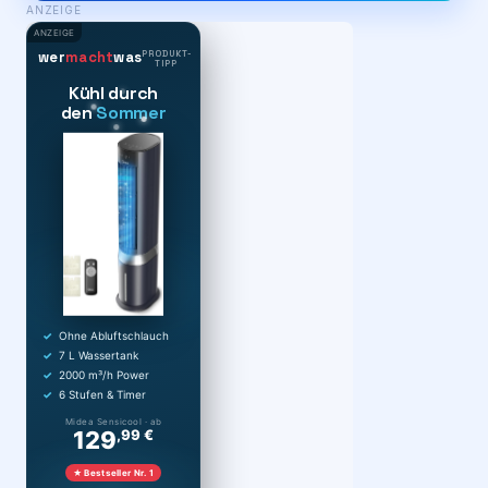
ANZEIGE
ANZEIGE
PRODUKT-
wer
macht
was
TIPP
Kühl durch
den
Sommer
Ohne Abluftschlauch
7 L Wassertank
2000 m³/h Power
6 Stufen & Timer
Midea Sensicool · ab
129
,99 €
★ Bestseller Nr. 1