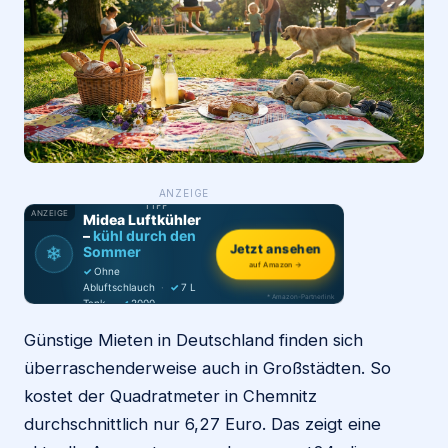
Login
Firma eintragen
WAS ·
ANZEIGE
WER
MACHT
PRODUKT-
TIPP
ANZEIGE
Midea Luftkühler
–
kühl durch den
❄
Jetzt ansehen
Sommer
auf Amazon →
✓
Ohne
Abluftschlauch
·
✓
7 L
* Amazon-Partnerlink
Tank
·
✓
2000
m³/h
·
✓
6 Stufen
Günstige Mieten in Deutschland finden sich
überraschenderweise auch in Großstädten. So
kostet der Quadratmeter in Chemnitz
durchschnittlich nur 6,27 Euro. Das zeigt eine