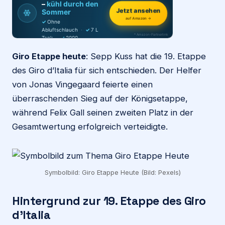
–
kühl durch den
Jetzt ansehen
❄
Sommer
auf Amazon →
✓
Ohne
Login
Abluftschlauch
·
✓
7 L
* Amazon-Partnerlink
Tank
·
✓
2000
m³/h
·
✓
6 Stufen
Giro Etappe heute
: Sepp Kuss hat die 19. Etappe
Firma eintragen
des Giro d’Italia für sich entschieden. Der Helfer
von Jonas Vingegaard feierte einen
überraschenden Sieg auf der Königsetappe,
während Felix Gall seinen zweiten Platz in der
Gesamtwertung erfolgreich verteidigte.
Symbolbild: Giro Etappe Heute (Bild: Pexels)
Hintergrund zur 19. Etappe des Giro
d’Italia