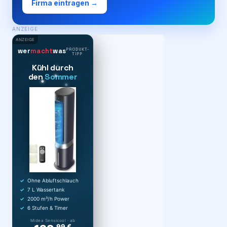
Firma eintragen →
ANZEIGE
ANZEIGE
PRODUKT-
wer
macht
was
TIPP
Kühl durch
den
Sommer
Ohne Abluftschlauch
7 L Wassertank
2000 m³/h Power
6 Stufen & Timer
Midea Sensicool · ab
,99 €