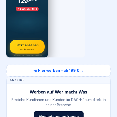
129
★ Bestseller Nr. 1
Jetzt ansehen
auf Amazon →
* Affiliate-Link · Preis Stand 06/2026
📣 Hier werben – ab 199 € →
ANZEIGE
Werben auf Wer macht Was
Erreiche Kundinnen und Kunden im DACH-Raum direkt in
deiner Branche.
Mediadaten anfragen