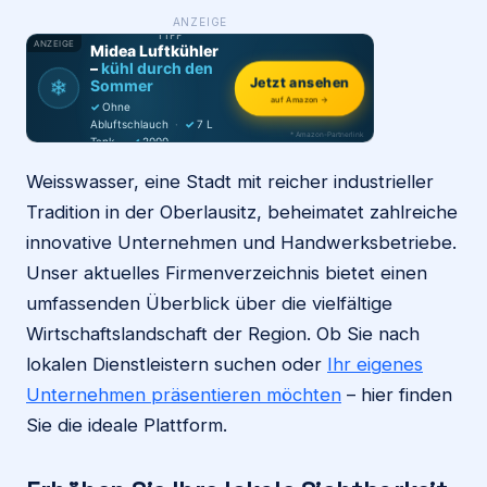
WAS ·
ANZEIGE
WER
MACHT
PRODUKT-
TIPP
ANZEIGE
Midea Luftkühler
Login
–
kühl durch den
❄
Jetzt ansehen
Sommer
auf Amazon →
✓
Ohne
Firma eintragen
Abluftschlauch
·
✓
7 L
* Amazon-Partnerlink
Tank
·
✓
2000
m³/h
·
✓
6 Stufen
Weisswasser, eine Stadt mit reicher industrieller
Tradition in der Oberlausitz, beheimatet zahlreiche
innovative Unternehmen und Handwerksbetriebe.
Unser aktuelles Firmenverzeichnis bietet einen
umfassenden Überblick über die vielfältige
Wirtschaftslandschaft der Region. Ob Sie nach
lokalen Dienstleistern suchen oder
Ihr eigenes
Unternehmen präsentieren möchten
– hier finden
Sie die ideale Plattform.