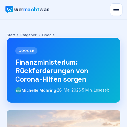
wer
macht
was
Verzeichnis
Start
›
Ratgeber
›
Google
Karte
GOOGLE
News
Finanzministerium:
Rückforderungen von
Ratgeber
Corona-Hilfen sorgen
Werbung
·
28. Mai 2026
·
5
Min. Lesezeit
Michelle Möhring
MM
Preise
Für Firmen