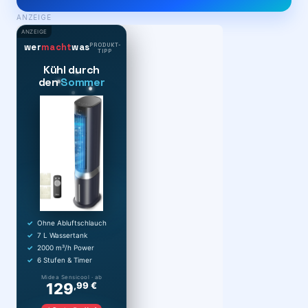
ANZEIGE
ANZEIGE
PRODUKT-
wer
macht
was
TIPP
Kühl durch
den
Sommer
Ohne Abluftschlauch
7 L Wassertank
2000 m³/h Power
6 Stufen & Timer
Midea Sensicool · ab
129
,99 €