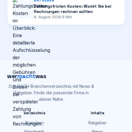
RATGEBER
Zahlungsfristen Kosten: Womit Sie bei
Rechnungen rechnen sollten
8. August 2026
·
9
Min.
wer
macht
was
Das DACH-Branchenverzeichnis mit News &
Ratgeber. Finde die passende Firma in
deiner Nähe.
Verzeichnis
Inhalte
Branchen
Ratgeber
Handwerk
News