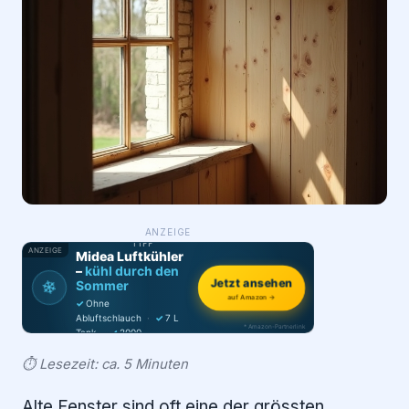
Login
Firma eintragen
WAS ·
ANZEIGE
WER
MACHT
PRODUKT-
TIPP
ANZEIGE
Midea Luftkühler
–
kühl durch den
❄
Jetzt ansehen
Sommer
auf Amazon →
✓
Ohne
Abluftschlauch
·
✓
7 L
* Amazon-Partnerlink
Tank
·
✓
2000
m³/h
·
✓
6 Stufen
⏱️ Lesezeit: ca. 5 Minuten
Alte Fenster sind oft eine der grössten