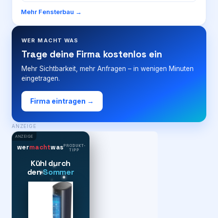
Mehr
Fensterbau
→
WER MACHT WAS
Trage deine Firma kostenlos ein
Mehr Sichtbarkeit, mehr Anfragen – in wenigen Minuten
eingetragen.
Firma eintragen →
ANZEIGE
ANZEIGE
PRODUKT-
wer
macht
was
TIPP
Kühl durch
den
Sommer