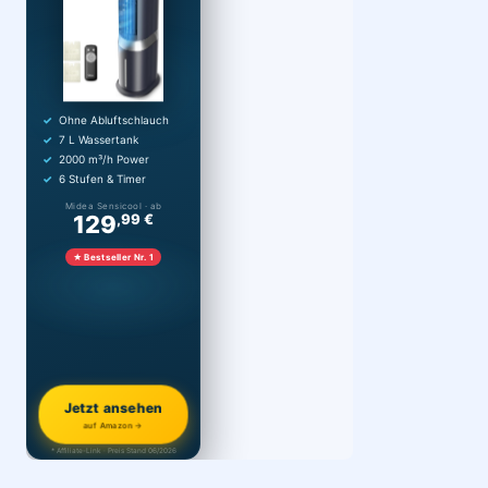
Ohne Abluftschlauch
7 L Wassertank
2000 m³/h Power
6 Stufen & Timer
Midea Sensicool · ab
129
,99 €
★ Bestseller Nr. 1
Jetzt ansehen
auf Amazon →
* Affiliate-Link · Preis Stand 06/2026