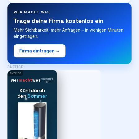
WER MACHT WAS
Trage deine Firma kostenlos ein
Mehr Sichtbarkeit, mehr Anfragen – in wenigen Minuten
eingetragen.
Firma eintragen →
ANZEIGE
ANZEIGE
PRODUKT-
wer
macht
was
TIPP
Kühl durch
den
Sommer