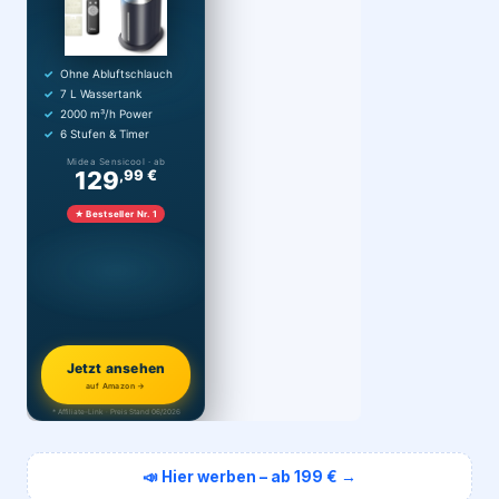
Ohne Abluftschlauch
7 L Wassertank
2000 m³/h Power
6 Stufen & Timer
Midea Sensicool · ab
129
,99 €
★ Bestseller Nr. 1
Jetzt ansehen
auf Amazon →
* Affiliate-Link · Preis Stand 06/2026
📣 Hier werben – ab 199 € →