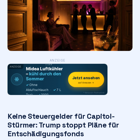
Login
Firma eintragen
WAS ·
ANZEIGE
WER
MACHT
PRODUKT-
TIPP
ANZEIGE
Midea Luftkühler
–
kühl durch den
Jetzt ansehen
❄
Sommer
auf Amazon →
✓
Ohne
Abluftschlauch
·
✓
7 L
* Amazon-Partnerlink
Tank
·
✓
2000
m³/h
·
✓
6 Stufen
Keine Steuergelder für Capitol-
Stürmer: Trump stoppt Pläne für
Entschädigungsfonds