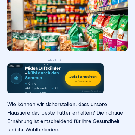
Login
Firma eintragen
WAS ·
ANZEIGE
WER
MACHT
PRODUKT-
TIPP
ANZEIGE
Midea Luftkühler
–
kühl durch den
Jetzt ansehen
❄
Sommer
auf Amazon →
✓
Ohne
Abluftschlauch
·
✓
7 L
* Amazon-Partnerlink
Tank
·
✓
2000
m³/h
·
✓
6 Stufen
Wie können wir sicherstellen, dass unsere
Haustiere das beste Futter erhalten? Die richtige
Ernährung ist entscheidend für ihre Gesundheit
und ihr Wohlbefinden.