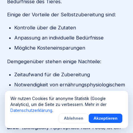
Bedürfnisse des Tieres.
Einige der Vorteile der Selbstzubereitung sind:
Kontrolle über die Zutaten
Anpassung an individuelle Bedürfnisse
Mögliche Kosteneinsparungen
Demgegenüber stehen einige Nachteile:
Zeitaufwand für die Zubereitung
Notwendigkeit von ernährungsphysiologischem
Wissen
Wir nutzen Cookies für anonyme Statistik (Google
Risiko von Nährstoffungleichgewichten
Analytics), um die Seite zu verbessern. Mehr in der
Datenschutzerklärung
.
BARF und andere Rohfütterungskonzepte
Ablehnen
Akzeptieren
BARF
(Biologically Appropriate Raw Food) ist ein