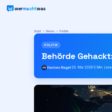
wer
macht
was
Start
›
News
›
Politik
POLITIK
Behörde Gehackt:
·
20. Mai 2026
·
5
Min. Lese
Hannes Nagel
HN