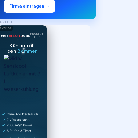
Firma eintragen →
NZEIGE
ANZEIGE
PRODUKT-
wer
macht
was
TIPP
Kühl durch
den
Sommer
Ohne Abluftschlauch
7 L Wassertank
2000 m³/h Power
6 Stufen & Timer