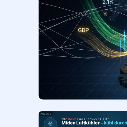
ANZEIGE
WER
MACHT
WAS · PRODUKT-TIPP
❄
Midea Luftkühler –
kühl durc