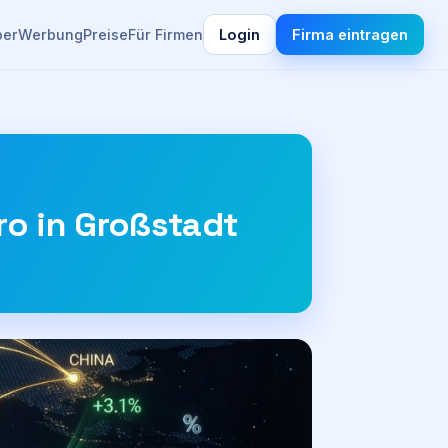
ber
Werbung
Preise
Für Firmen
Login
Firma eintragen
o in Großstadt