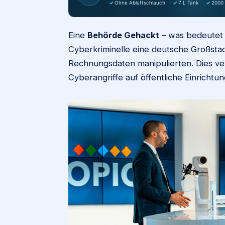
✓
Ohne Abluftschlauch
·
✓
7 L Tank
·
✓
2000
Eine
Behörde Gehackt
– was bedeutet 
Cyberkriminelle eine deutsche Großstad
Rechnungsdaten manipulierten. Dies v
Cyberangriffe auf öffentliche Einrichtu