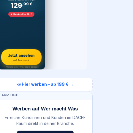
Midea Sensicool · ab
129
,99 €
★ Bestseller Nr. 1
Jetzt ansehen
auf Amazon →
* Affiliate-Link · Preis Stand 06/2026
📣 Hier werben – ab 199 € →
ANZEIGE
Werben auf Wer macht Was
Erreiche Kundinnen und Kunden im DACH-
Raum direkt in deiner Branche.