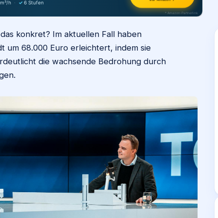
 m³/h
·
✓
6 Stufen
* Amazon-Partnerlink
das konkret? Im aktuellen Fall haben
t um 68.000 Euro erleichtert, indem sie
erdeutlicht die wachsende Bedrohung durch
ngen.