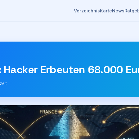
Verzeichnis
Karte
News
Ratge
 Hacker Erbeuten 68.000 Eur
zeit