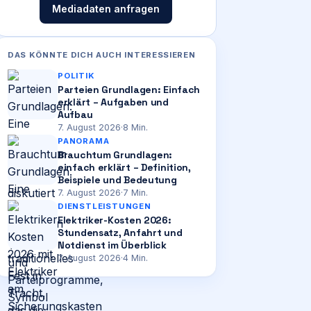
Mediadaten anfragen
DAS KÖNNTE DICH AUCH INTERESSIEREN
POLITIK
Parteien Grundlagen: Einfach
erklärt – Aufgaben und
Aufbau
7. August 2026
·
8
Min.
PANORAMA
Brauchtum Grundlagen:
einfach erklärt – Definition,
Beispiele und Bedeutung
7. August 2026
·
7
Min.
DIENSTLEISTUNGEN
Elektriker-Kosten 2026:
Stundensatz, Anfahrt und
Notdienst im Überblick
7. August 2026
·
4
Min.