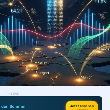
ANZEIGE
Jetzt ansehen
h den Sommer
auf Amazon →