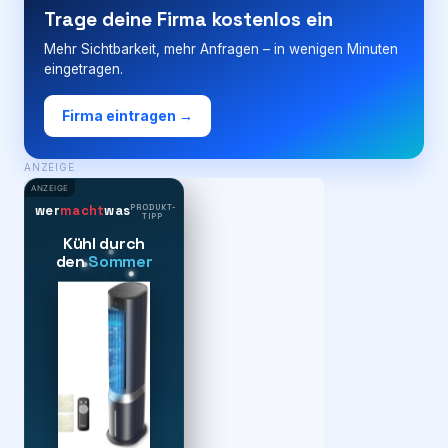
Trage deine Firma kostenlos ein
Mehr Sichtbarkeit, mehr Anfragen – in wenigen Minuten
eingetragen.
Firma eintragen →
ANZEIGE
ANZEIGE
PRODUKT-
wer
macht
was
TIPP
Kühl durch
den
Sommer