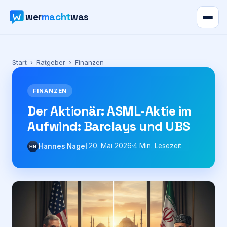
wer
macht
was
Verzeichnis
Start
›
Ratgeber
›
Finanzen
Karte
FINANZEN
News
Der Aktionär: ASML-Aktie im
Aufwind: Barclays und UBS
Ratgeber
·
20. Mai 2026
·
4
Min. Lesezeit
Hannes Nagel
HN
Werbung
Preise
Für Firmen