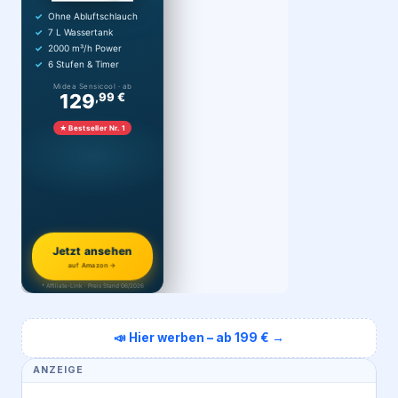
Ohne Abluftschlauch
7 L Wassertank
2000 m³/h Power
6 Stufen & Timer
Midea Sensicool · ab
129
,99 €
★ Bestseller Nr. 1
Jetzt ansehen
auf Amazon →
* Affiliate-Link · Preis Stand 06/2026
📣 Hier werben – ab 199 € →
ANZEIGE