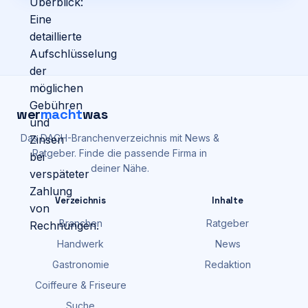
wer
macht
was
Das DACH-Branchenverzeichnis mit News &
Ratgeber. Finde die passende Firma in
deiner Nähe.
Verzeichnis
Inhalte
Branchen
Ratgeber
Handwerk
News
Gastronomie
Redaktion
Coiffeure & Friseure
Suche