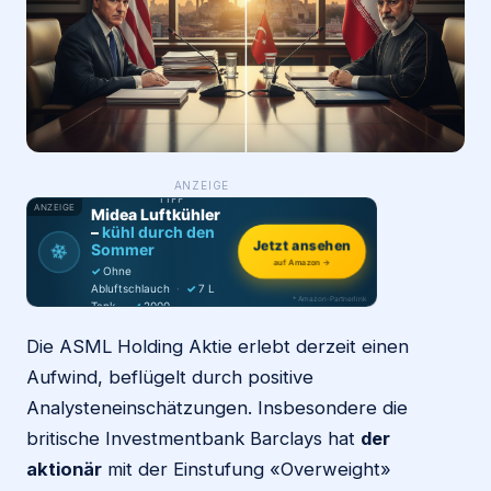
Login
Firma eintragen
WAS ·
ANZEIGE
WER
MACHT
PRODUKT-
TIPP
ANZEIGE
Midea Luftkühler
–
kühl durch den
❄
Jetzt ansehen
Sommer
auf Amazon →
✓
Ohne
Abluftschlauch
·
✓
7 L
* Amazon-Partnerlink
Tank
·
✓
2000
m³/h
·
✓
6 Stufen
Die ASML Holding Aktie erlebt derzeit einen
Aufwind, beflügelt durch positive
Analysteneinschätzungen. Insbesondere die
britische Investmentbank Barclays hat
der
aktionär
mit der Einstufung «Overweight»