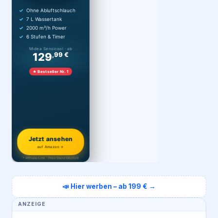
Ohne Abluftschlauch
7 L Wassertank
2000 m³/h Power
6 Stufen & Timer
Midea Sensicool · ab
129
,99 €
★ Bestseller Nr. 1
Jetzt ansehen
auf Amazon →
* Affiliate-Link · Preis Stand 06/2026
📣 Hier werben – ab 199 € →
ANZEIGE