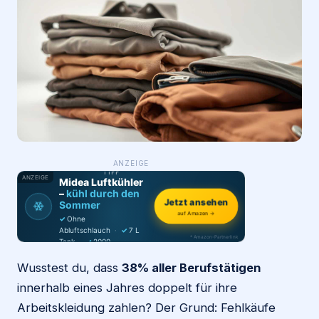
Login
Firma eintragen
WAS ·
ANZEIGE
WER
MACHT
PRODUKT-
TIPP
ANZEIGE
Midea Luftkühler
–
kühl durch den
❄
Jetzt ansehen
Sommer
auf Amazon →
✓
Ohne
Abluftschlauch
·
✓
7 L
* Amazon-Partnerlink
Tank
·
✓
2000
m³/h
·
✓
6 Stufen
Wusstest du, dass
38% aller Berufstätigen
innerhalb eines Jahres doppelt für ihre
Arbeitskleidung zahlen? Der Grund: Fehlkäufe