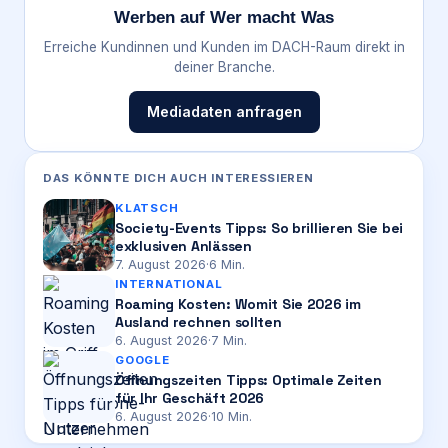
Werben auf Wer macht Was
Erreiche Kundinnen und Kunden im DACH-Raum direkt in
deiner Branche.
Mediadaten anfragen
DAS KÖNNTE DICH AUCH INTERESSIEREN
KLATSCH
Society-Events Tipps: So brillieren Sie bei
exklusiven Anlässen
7. August 2026
·
6
Min.
INTERNATIONAL
Roaming Kosten: Womit Sie 2026 im
Ausland rechnen sollten
6. August 2026
·
7
Min.
GOOGLE
Öffnungszeiten Tipps: Optimale Zeiten
für Ihr Geschäft 2026
6. August 2026
·
10
Min.