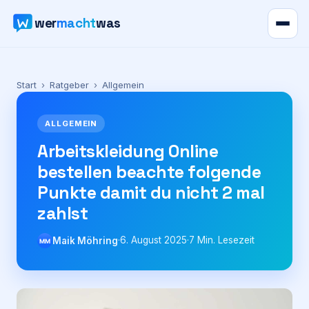
wer
macht
was
Verzeichnis
Start
›
Ratgeber
›
Allgemein
Karte
ALLGEMEIN
News
Arbeitskleidung Online
bestellen beachte folgende
Ratgeber
Punkte damit du nicht 2 mal
zahlst
Werbung
·
6. August 2025
·
7
Min. Lesezeit
Maik Möhring
MM
Preise
Für Firmen