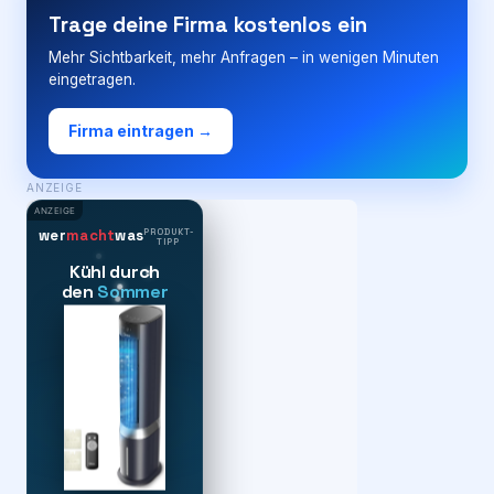
Trage deine Firma kostenlos ein
Mehr Sichtbarkeit, mehr Anfragen – in wenigen Minuten
eingetragen.
Firma eintragen →
ANZEIGE
ANZEIGE
PRODUKT-
wer
macht
was
TIPP
Kühl durch
den
Sommer