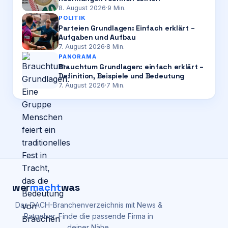
8. August 2026
·
9
Min.
POLITIK
Parteien Grundlagen: Einfach erklärt –
Aufgaben und Aufbau
7. August 2026
·
8
Min.
PANORAMA
Brauchtum Grundlagen: einfach erklärt –
Definition, Beispiele und Bedeutung
7. August 2026
·
7
Min.
wer
macht
was
Das DACH-Branchenverzeichnis mit News &
Ratgeber. Finde die passende Firma in
deiner Nähe.