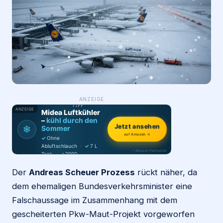
Login
Firma eintragen
WAS ·
ANZEIGE
WER
MACHT
PRODUKT-
TIPP
ANZEIGE
Midea Luftkühler
–
kühl durch den
❄
Jetzt ansehen
Sommer
auf Amazon →
✓
Ohne
Abluftschlauch
·
✓
7 L
* Amazon-Partnerlink
Tank
·
✓
2000
m³/h
·
✓
6 Stufen
Der
Andreas Scheuer Prozess
rückt näher, da
dem ehemaligen Bundesverkehrsminister eine
Falschaussage im Zusammenhang mit dem
gescheiterten Pkw-Maut-Projekt vorgeworfen