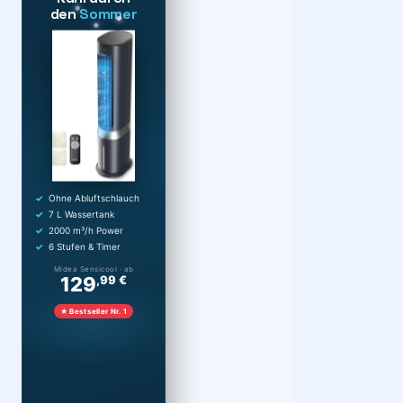
den
Sommer
Ohne Abluftschlauch
7 L Wassertank
2000 m³/h Power
6 Stufen & Timer
Midea Sensicool · ab
129
,99 €
★ Bestseller Nr. 1