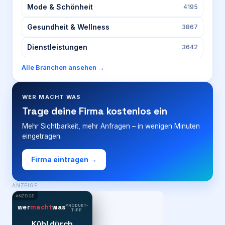
Mode & Schönheit
4195
Gesundheit & Wellness
3867
Dienstleistungen
3642
Alle Branchen ansehen →
WER MACHT WAS
Trage deine Firma kostenlos ein
Mehr Sichtbarkeit, mehr Anfragen – in wenigen Minuten
eingetragen.
Firma eintragen →
ANZEIGE
ANZEIGE
PRODUKT-
wer
macht
was
TIPP
Kühl durch