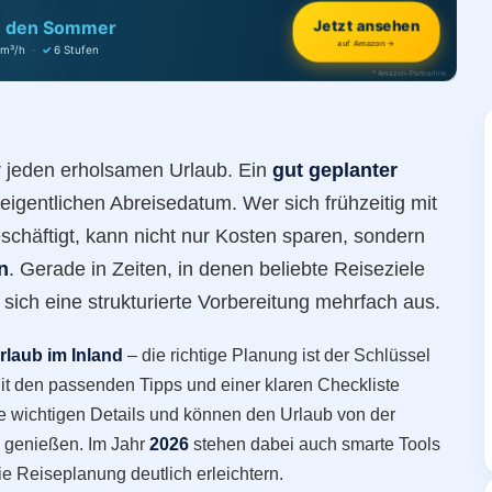
h den Sommer
Jetzt ansehen
auf Amazon →
 m³/h
·
✓
6 Stufen
* Amazon-Partnerlink
ür jeden erholsamen Urlaub. Ein
gut geplanter
igentlichen Abreisedatum. Wer sich frühzeitig mit
eschäftigt, kann nicht nur Kosten sparen, sondern
n
. Gerade in Zeiten, in denen beliebte Reiseziele
 sich eine strukturierte Vorbereitung mehrfach aus.
rlaub im Inland
– die richtige Planung ist der Schlüssel
Mit den passenden Tipps und einer klaren Checkliste
e wichtigen Details und können den Urlaub von der
en genießen. Im Jahr
2026
stehen dabei auch smarte Tools
e Reiseplanung deutlich erleichtern.