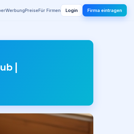
ber
Werbung
Preise
Für Firmen
Login
Firma eintragen
ub |