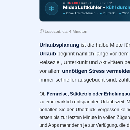
WER
MACHT
WAS · PRODUKT-TIPP
❄
Midea Luftkühler –
kühl durc
✓
Ohne Abluftschlauch
·
✓
7 L Tank
·
✓
2000
⏱️ Lesezeit: ca. 4 Minuten
Urlaubsplanung
ist die halbe Miete f
Urlaub
beginnt nämlich lange vor dem e
Reiseziel, Unterkunft und Aktivitäten b
vor allem
unnötigen Stress vermeide
immer schneller ausgebucht sind, zahlt
Ob
Fernreise, Städtetrip oder Erholungsu
zu einer wirklich entspannten Urlaubszeit. 
behalten Sie den Überblick, vergessen kein
ersten bis zur letzten Minute in vollen Züg
und Apps mehr denn je zur Verfügung, die di