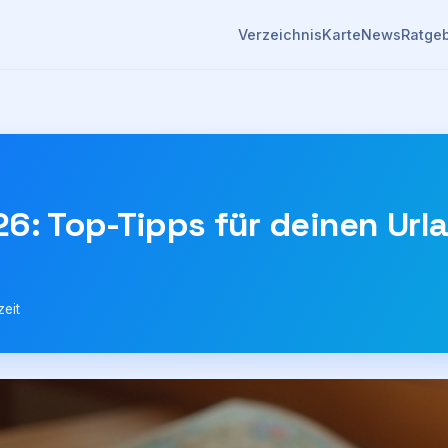
Verzeichnis
Karte
News
Ratge
6: Top-Tipps für deinen Urla
eit