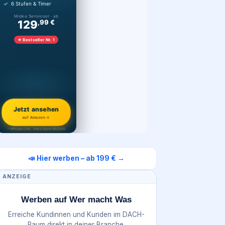
6 Stufen & Timer
Midea Sensicool · ab
129
,99 €
★ Bestseller Nr. 1
Jetzt ansehen
auf Amazon →
* Affiliate-Link · Preis Stand 06/2026
📣 Hier werben – ab 199 € →
ANZEIGE
Werben auf Wer macht Was
Erreiche Kundinnen und Kunden im DACH-
Raum direkt in deiner Branche.