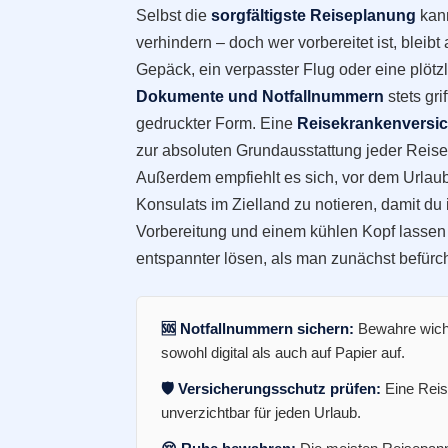
Selbst die
sorgfältigste Reiseplanung
kann
verhindern – doch wer vorbereitet ist, blei
Gepäck, ein verpasster Flug oder eine plötz
Dokumente und Notfallnummern
stets gri
gedruckter Form. Eine
Reisekrankenversi
zur absoluten Grundausstattung jeder Reise u
Außerdem empfiehlt es sich, vor dem Urlau
Konsulats im Zielland zu notieren, damit du 
Vorbereitung und einem kühlen Kopf lassen 
entspannter lösen, als man zunächst befürc
🆘 Notfallnummern sichern:
Bewahre wicht
sowohl digital als auch auf Papier auf.
🛡️ Versicherungsschutz prüfen:
Eine Reis
unverzichtbar für jeden Urlaub.