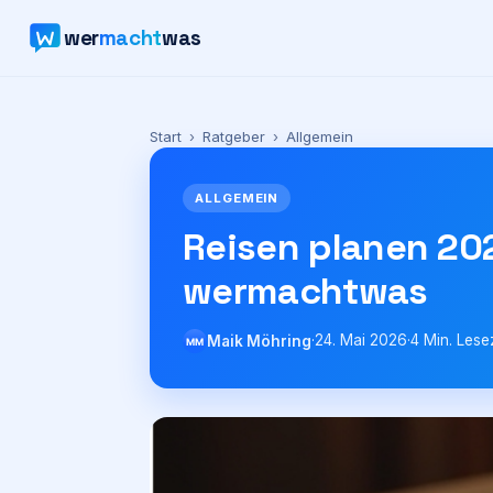
wer
macht
was
Start
›
Ratgeber
›
Allgemein
ALLGEMEIN
Reisen planen 202
wermachtwas
·
24. Mai 2026
·
4
Min. Lesez
Maik Möhring
MM