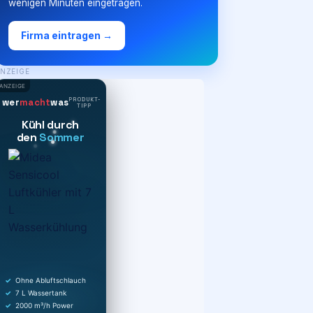
wenigen Minuten eingetragen.
Firma eintragen →
NZEIGE
ANZEIGE
PRODUKT-
wer
macht
was
TIPP
Kühl durch
den
Sommer
Ohne Abluftschlauch
7 L Wassertank
2000 m³/h Power