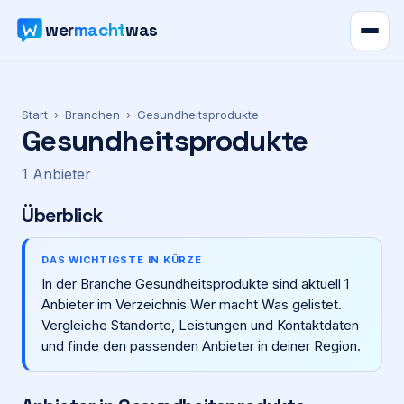
wer
macht
was
Verzeichnis
Start
›
Branchen
›
Gesundheitsprodukte
Gesundheitsprodukte
Karte
1
Anbieter
News
Überblick
Ratgeber
DAS WICHTIGSTE IN KÜRZE
In der Branche Gesundheitsprodukte sind aktuell 1
Werbung
Anbieter im Verzeichnis Wer macht Was gelistet.
Vergleiche Standorte, Leistungen und Kontaktdaten
Preise
und finde den passenden Anbieter in deiner Region.
Für Firmen