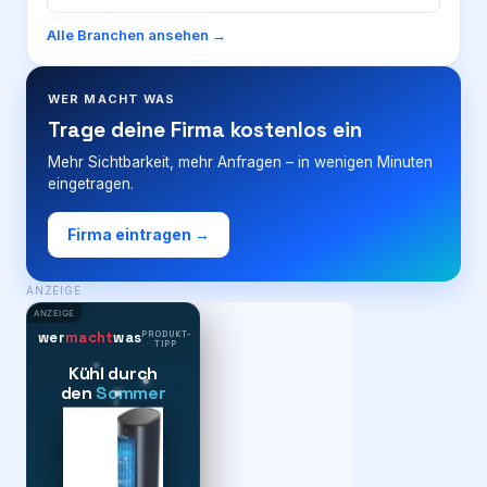
Alle Branchen ansehen →
WER MACHT WAS
Trage deine Firma kostenlos ein
Mehr Sichtbarkeit, mehr Anfragen – in wenigen Minuten
eingetragen.
Firma eintragen →
ANZEIGE
ANZEIGE
PRODUKT-
wer
macht
was
TIPP
Kühl durch
den
Sommer