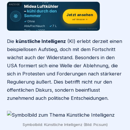
TIPP
ANZEIGE
Midea Luftkühler
–
kühl durch den
Login
Jetzt ansehen
❄
Sommer
auf Amazon →
✓
Ohne
Abluftschlauch
·
✓
7 L
* Amazon-Partnerlink
Tank
·
✓
2000
Firma eintragen
m³/h
·
✓
6 Stufen
Die
künstliche Intelligenz
(KI) erlebt derzeit einen
beispiellosen Aufstieg, doch mit dem Fortschritt
wächst auch der Widerstand. Besonders in den
USA formiert sich eine Welle der Ablehnung, die
sich in Protesten und Forderungen nach stärkerer
Regulierung äußert. Dies betrifft nicht nur den
öffentlichen Diskurs, sondern beeinflusst
zunehmend auch politische Entscheidungen.
Symbolbild: Künstliche Intelligenz (Bild: Picsum)