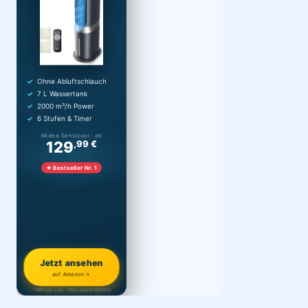
Ohne Abluftschlauch
7 L Wassertank
2000 m³/h Power
6 Stufen & Timer
Midea Sensicool · ab
129
,99 €
★ Bestseller Nr. 1
Jetzt ansehen
auf Amazon →
* Affiliate-Link · Preis Stand 06/2026