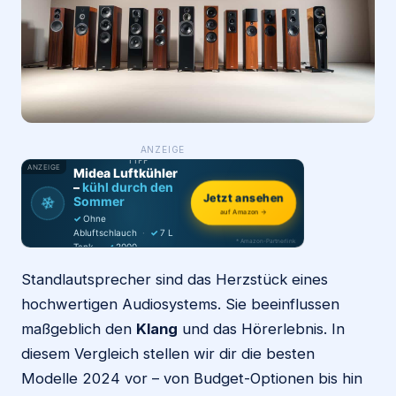
Login
Firma eintragen
WAS ·
ANZEIGE
WER
MACHT
PRODUKT-
TIPP
ANZEIGE
Midea Luftkühler
–
kühl durch den
Jetzt ansehen
❄
Sommer
auf Amazon →
✓
Ohne
Abluftschlauch
·
✓
7 L
* Amazon-Partnerlink
Tank
·
✓
2000
m³/h
·
✓
6 Stufen
Standlautsprecher sind das Herzstück eines
hochwertigen Audiosystems. Sie beeinflussen
maßgeblich den
Klang
und das Hörerlebnis. In
diesem Vergleich stellen wir dir die besten
Modelle 2024 vor – von Budget-Optionen bis hin