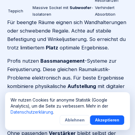
Resonanzen
Massive Sockel mit
Subwoofer
-
Verhindert
Teppich
Isolatoren
Absorbtion
Für beengte Räume eignen sich Wandhalterungen
oder schwebende Regale. Achte auf stabile
Befestigung und Winkeljustierung. So erreichst du
trotz limitiertem
Platz
optimale Ergebnisse.
Profis nutzen
Bassmanagement
-Systeme zur
Feinjustierung. Diese gleichen Raumakustik-
Probleme elektronisch aus. Für beste Ergebnisse
kombiniere physikalische
Aufstellung
mit digitaler
Optimierung.
Wir nutzen Cookies für anonyme Statistik (Google
Analytics), um die Seite zu verbessern. Mehr in der
Verstärker-Kompatibilität: Welche
Datenschutzerklärung
.
Leistung ist nötig?
Ablehnen
Akzeptieren
Ohne passenden
Verstärker
bleibt selbst der