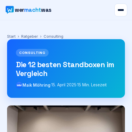
wer
macht
was
Verzeichnis
Start
›
Ratgeber
›
Consulting
Karte
CONSULTING
News
Die 12 besten Standboxen im
Vergleich
Ratgeber
·
15. April 2025
·
15
Min. Lesezeit
Maik Möhring
MM
Werbung
Preise
Für Firmen